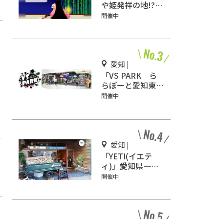
や姫発祥の地!?お
じいさんがかぐや
開催中
姫を見つけた場所
を見に行こう！
愛知 |
「VS PARK ら
らぽーと愛知東郷
店」話題沸騰
開催中
の“ヤバすぎスポ
ーツ”を体感せ
よ！
愛知 |
「YETI(イエテ
ィ)」愛知県一宮
市にオープン！キ
開催中
ャンプ気分を味わ
おう♪