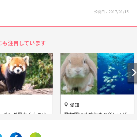
公開日：
2017/01/15
にも注目しています
愛知
に水族館も!?楽しいが
子どもも芸術を見て、触れ
いの「豊川市赤塚山公
て、学ぶことができる施設
「おかざき世界子ども美術博
物館」をご紹介！