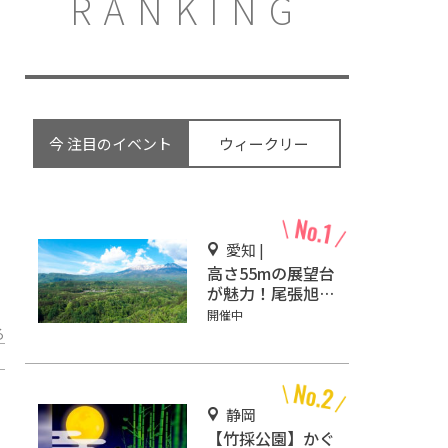
RANKING
今 注目のイベント
ウィークリー
愛知 |
高さ55mの展望台
が魅力！尾張旭の
デートスポット
開催中
「スカイワードあ
る
さひ」
静岡
【竹採公園】かぐ