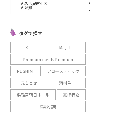
静岡
静岡
子どもと一緒に体験学習♪
音楽好きには
！ア
『浜松市楽器博物館』で世界
松市の『ヤマ
紫桃
の楽器を鑑賞しよう！
アム イノベ
ド』へ行こう
開催中
タグで探す
開催中
K
May J.
Premium meets Premium
PUSHIM
アコースティック
元ちとせ
河村隆一
浜離宮朝日ホール
露崎春女
馬場俊英