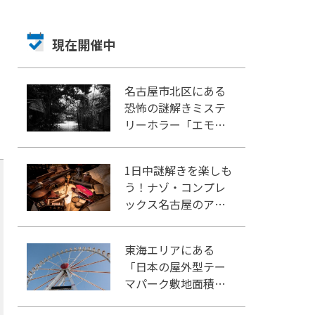
現在開催中
名古屋市北区にある
恐怖の謎解きミステ
リーホラー「エモい
家」あなたは行きま
すか？
1日中謎解きを楽しも
う！ナゾ・コンプレ
ックス名古屋のアク
セスや施設情報をご
紹介
東海エリアにある
「日本の屋外型テー
マパーク敷地面積ラ
ンキング」入りして