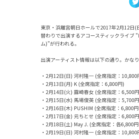
岩倉市
愛知
世界各国の珍しい楽器と出会
える「舩橋楽器資料館」
東京・浜離宮朝日ホールで2017年2月12日
替わりで出演するアコースティックライブ "Pre
開催中
ム)”が行われる。
出演アーティスト情報は以下の通り。かな
・2月12日(日) 河村隆一 (全席指定：10,800
・2月13日(月) K (全席指定：6,800円)
・2月14日(火) 露崎春女 (全席指定：6,500円
・2月15日(水) 馬場俊英 (全席指定：5,700円
・2月16日(木) PUSHIM (全席指定：6,800円
・2月17日(金) 元ちとせ (全席指定：6,800円
・2月18日(土) May J. (全席指定：各6,800円
・2月19日(日) 河村隆一 (全席指定：10,800