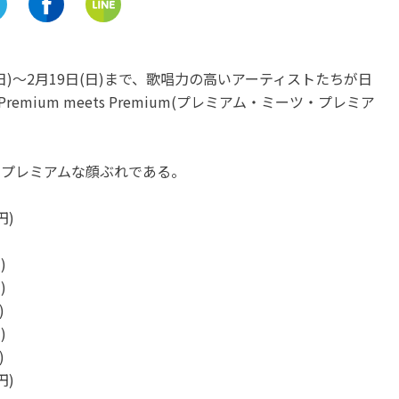
名古屋市中区
名古屋市中区
愛知
愛知
アイドル「Re:Clash」の尾崎
コラボカフェもオープン
悠歌に会ってみた♪With Live
イドル「ナト☆カン」の
(日)〜2月19日(日)まで、歌唱力の高いアーティストたちが日
で1対1のオンライントーク
みくに会ってみた♪
mium meets Premium(プレミアム・ミーツ・プレミア
も⁉
開催中
開催中
りプレミアムな顔ぶれである。
円)
)
)
)
)
)
円)