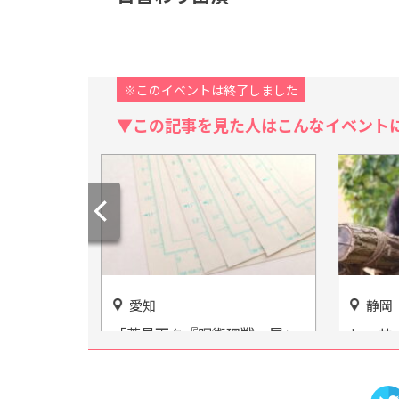
※このイベントは終了しました
▼この記事を見た人はこんなイベント
静岡
愛知
廻戦』展」
レッサーパンダ風太くんの出
動物園
催
身地『静岡市立日本平動物
いっぱ
園』をご紹介！
園」