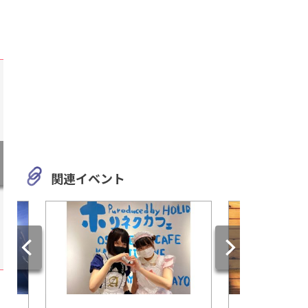
関連イベント
静岡
三重
【夏満喫】海だ！キャンプ
大自然の中でワクワ
だ！ファミリーで楽しもうマ
らない！森や川とふ
リンパーク御前崎
「大杉谷自然学校」