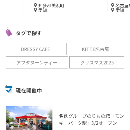
知多郡美浜町
名古屋
愛知
愛知
ガーデン
知多に来たら「えびせんパー
「名古屋
開催
ク」に遊びに行こう！
屋城下で
タグで探す
楽しめる!
開催中
開催中
DRESSY CAFE
KITTE名古屋
アフタヌーンティー
クリスマス2025
現在開催中
名鉄グループのりもの館「モン
キーパーク駅」3/2オープン