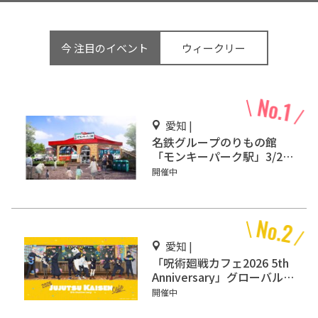
今 注目のイベント
ウィークリー
愛知 |
名鉄グループのりもの館
「モンキーパーク駅」3/2オ
ープン
開催中
愛知 |
「呪術廻戦カフェ2026 5th
Anniversary」グローバル
ゲート名古屋で開催
開催中