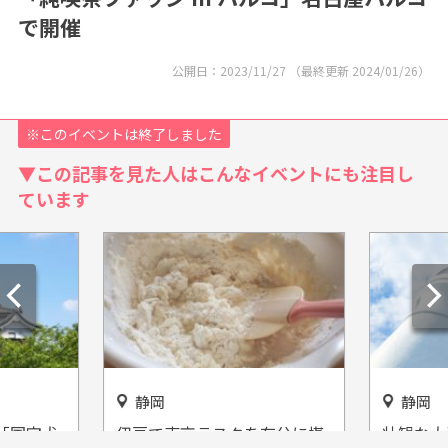
で開催
公開日：
2023/11/27
（最終更新
2024/01/26
）
※このイベントは終了しました
▼この記事を見た人はこんなイベントにも注目し
ています
静岡
愛知
存分に堪
壮観な大海原は迫力満点！静
高さ55