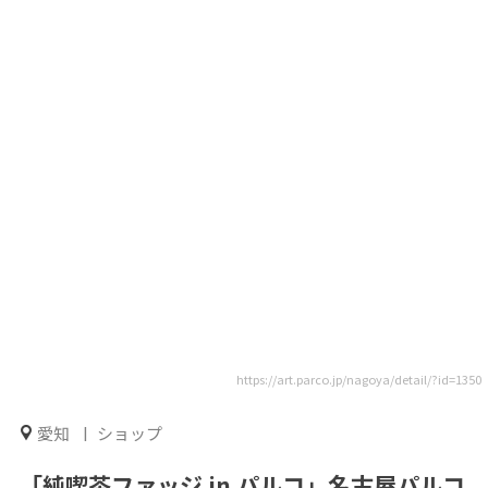
https://art.parco.jp/nagoya/detail/?id=1350
愛知
ショップ
「純喫茶ファッジ in パルコ」名古屋パルコ