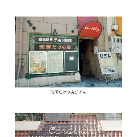
珈琲だけの店びぎん