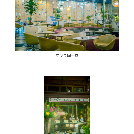
マヅラ喫茶店