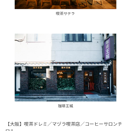
喫茶サテラ
珈琲王城
【大阪】喫茶ドレミ／マヅラ喫茶店／コーヒーサロンチ
ロル