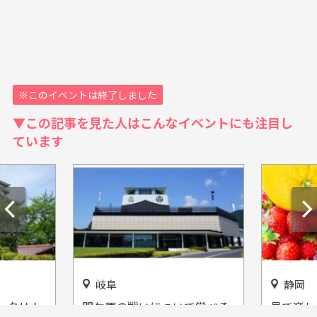
※このイベントは終了しました
▼この記事を見た人はこんなイベントにも注目し
ています
岐阜
静岡
ッタリ！
関ケ原の戦いについて学べる
見て楽し