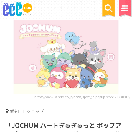
https://www.sanrio.co.jp/news/spots/jc-popup-store-20230817/
愛知
ショップ
「JOCHUM ハートぎゅぎゅっと ポップア