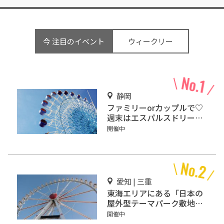
今 注目のイベント
ウィークリー
静岡
ファミリーorカップルで♡
週末はエスパルスドリーム
プラザで楽しもう！
開催中
愛知 | 三重
東海エリアにある「日本の
屋外型テーマパーク敷地面
積ランキング」入りしてい
開催中
るテーマパーク！