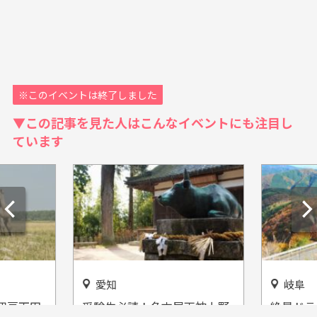
※このイベントは終了しました
▼この記事を見た人はこんなイベントにも注目し
ています
愛知
岐阜
験生必読！名古屋天神上野
絶景ドライブとグルメを楽し