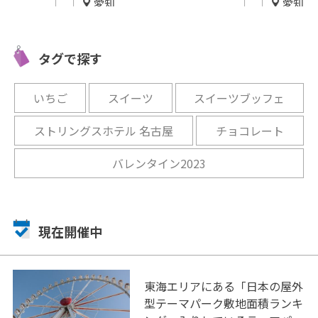
愛知
愛知
愛知・田原市【田原 たべりん
愛知・知多市【ストロベ
王国】メロンとイチゴの王国
ファーム ソービー】完全
タグで探す
でイチゴ狩り♪
制で優雅なひとときを♪
開催中
開催中
いちご
スイーツ
スイーツブッフェ
ストリングスホテル 名古屋
チョコレート
バレンタイン2023
現在開催中
東海エリアにある「日本の屋外
型テーマパーク敷地面積ランキ