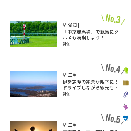
愛知 |
「中京競馬場」で競馬にグ
ルメも満喫しよう！
開催中
三重
伊勢志摩の絶景が眼下に！
ドライブしながら観光もで
きる「伊勢志摩スカイライ
開催中
ン」
三重