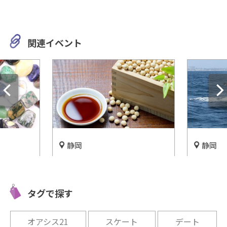
関連イベント
静岡
静岡
恵那峡
浜北区の『明治屋醤油 』で工
セミクジ
けの天然
場見学！醤油搾り＆味噌づく
りたくな
り体験も♪
館」
タグで探す
開催中
開催中
オアシス21
スケート
デート