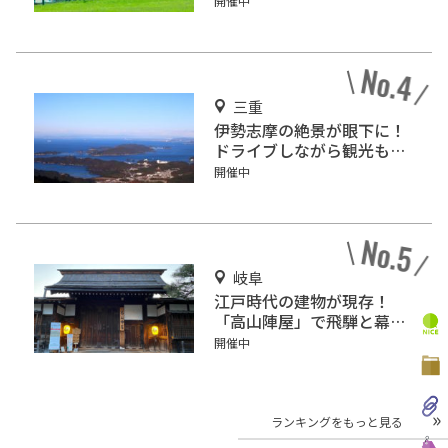
開催中
三重
伊勢志摩の絶景が眼下に！
ドライブしながら観光もで
きる「伊勢志摩スカイライ
開催中
ン」
岐阜
江戸時代の建物が現存！
「高山陣屋」で飛騨と幕府
の歴史を学ぼう
開催中
ランキングをもっと見る