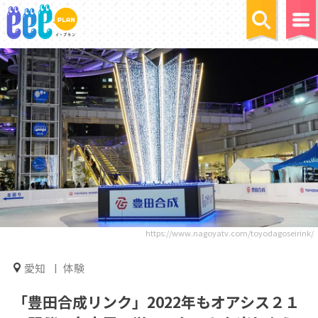
https://www.nagoyatv.com/toyodagoseirink/
愛知
体験
「豊田合成リンク」2022年もオアシス２１