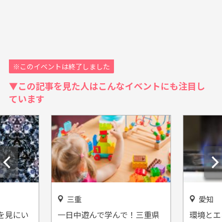
※このイベントは終了しました
▼この記事を見た人はこんなイベントにも注目し
ています
三重
愛知
を見にい
一日中遊んで学んで！三重県
環境とエ