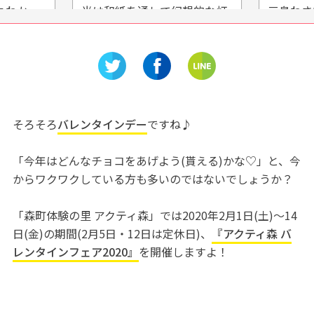
丸わか
光は和紙を通して幻想的な灯
三島わさ
かた家康
りに。美濃和紙あかりアート
ュージア
館で出会う、日本の美しい
を楽しも
「あかり」。
そろそろ
バレンタインデー
ですね♪
「今年はどんなチョコをあげよう(貰える)かな♡」と、今
からワクワクしている方も多いのではないでしょうか？
「森町体験の里 アクティ森」では2020年2月1日(土)〜14
日(金)の期間(2月5日・12日は定休日)、
『アクティ森 バ
レンタインフェア2020』
を開催しますよ！