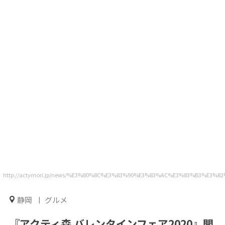
http://actymori.jp/news/%E3%80%8C%E3%83%90%E3%83%AC%E3%83%B3%
静岡
グルメ
『アクティ森 バレンタインフェア2020』開