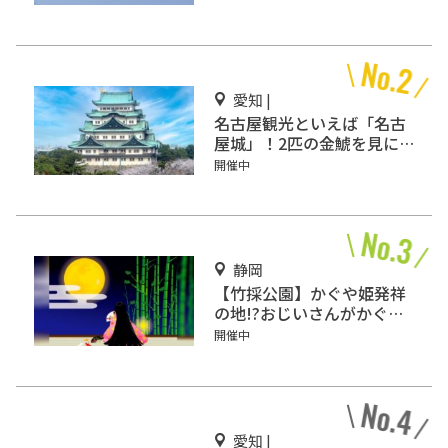
愛知 |
名古屋観光といえば「名古
屋城」！2匹の金鯱を見に
行こう
開催中
静岡
【竹採公園】かぐや姫発祥
の地!?おじいさんがかぐや
姫を見つけた場所を見に行
開催中
こう！
愛知 |