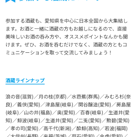
参加する酒蔵も、愛知県を中心に日本全国から大集結し
ます。お酒と一緒に酒蔵の方もお越しになるので、直接
美味しいお酒の呑み方や、オススメポイントなんかも聞
けます。ぜひ、お酒を呑むだけでなく、酒蔵の方ともコ
ミュニケーションを取って交流してみましょう！
酒蔵ラインナップ
浪の音(滋賀)／月の桂(京都)／水芭蕉(群馬)／みむろ杉(奈
良)／義侠(愛知)／津島屋(岐阜)／関谷醸造(愛知)／房島屋
(岐阜)／山の井(福島)／奥(愛知)／百春(岐阜)／生道井(愛
知)／鯨波(岐阜)／生道井(愛知)／二兎(愛知)／勲碧(愛知)
／孝の司(愛知)／高千代(新潟)／酔鯨(高知)／若波(福岡)
／大信州(長野)／来福(茨城)／菊石(愛知)／金虎(愛知)／