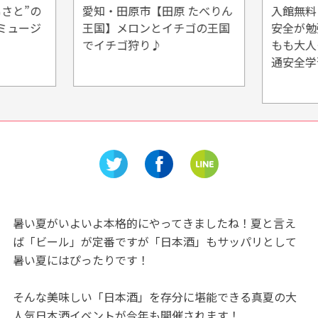
さと”の
愛知・田原市【田原 たべりん
入館無料
ミュージ
王国】メロンとイチゴの王国
安全が勉
でイチゴ狩り♪
もも大人
通安全学
暑い夏がいよいよ本格的にやってきましたね！夏と言え
ば「ビール」が定番ですが「日本酒」もサッパリとして
暑い夏にはぴったりです！
そんな美味しい「日本酒」を存分に堪能できる真夏の大
人気日本酒イベントが今年も開催されます！