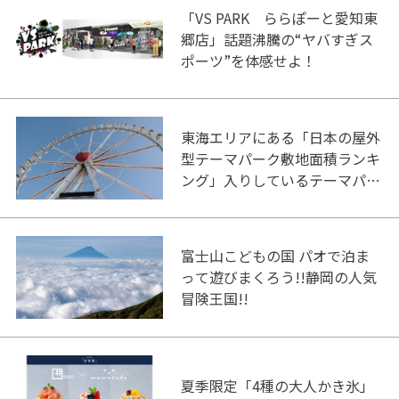
「VS PARK ららぽーと愛知東
郷店」話題沸騰の“ヤバすぎス
ポーツ”を体感せよ！
東海エリアにある「日本の屋外
型テーマパーク敷地面積ランキ
ング」入りしているテーマパー
ク！
富士山こどもの国 パオで泊ま
って遊びまくろう!!静岡の人気
冒険王国!!
夏季限定「4種の大人かき氷」