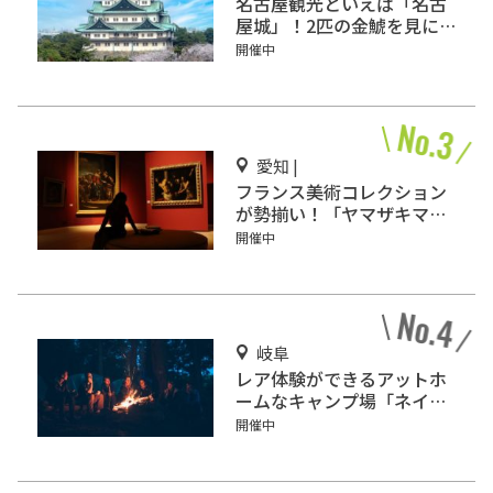
名古屋観光といえば「名古
屋城」！2匹の金鯱を見に
行こう
開催中
愛知 |
フランス美術コレクション
が勢揃い！「ヤマザキマザ
ック美術館」
開催中
岐阜
レア体験ができるアットホ
ームなキャンプ場「ネイチ
ャーランドかみのほ」
開催中