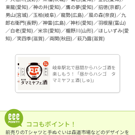
東龍(愛知)／神の井(愛知)／鷹の夢(愛知)／招徳(京都)／
男山(宮城)／玉柏(岐阜)／龍勢(広島)／風の森(奈良)／九
郎右衛門(長野)／神雷(広島)／神杉(愛知)／羽根屋(富山)
／白老(愛知)／米宗(愛知)／楯野川(山形)／ほしいずみ(愛
知)／笑四季(滋賀)／両関(秋田)／萩乃露(滋賀)
岐阜駅北で昼間からハシゴ酒を
楽しもう！「昼からハシゴ タ
マミヤフェ酒(しゅ)」
ココもポイント！
前売りのTシャツと手ぬぐいは森道市場などのデザインを