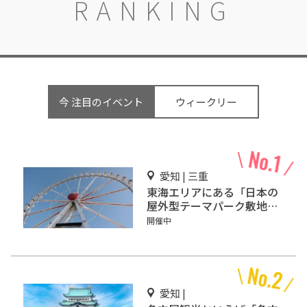
RANKING
今 注目のイベント
ウィークリー
愛知 | 三重
東海エリアにある「日本の
屋外型テーマパーク敷地面
積ランキング」入りしてい
開催中
るテーマパーク！
愛知 |