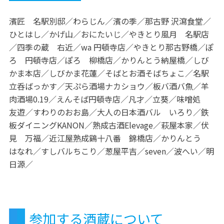
濱匠 名駅別邸／わらじん／濱の季／那古野 沢瀉食堂／
ひとはし／かげ山／おにたいじ／やきとり風月 名駅店
／四季の蔵 右近／wa 円頓寺店／やきとり那古野橋／ぽ
ろ 円頓寺店／ぽろ 柳橋店／かりんとう納屋橋／しび
かま本店／しびかま花蓮／そばとお酒そばちょこ／名駅
立呑ばっかす／天ぷら酒場ナカショウ／板バ酒バ魚／羊
肉酒場0.19／えんそば円頓寺店／凡才／立葵／味噌処
友遊／すわりのおお島／大人の日本酒バル いろり／鉄
板ダイニングKANON／熟成古酒Elevage／萩屋本家／伏
見 万福／近江屋熟成鷄十八番 錦橋店／かりんとう
はなれ／すしバルちこり／葱屋平吉／seven／波へい／明
日源／
参加する酒蔵について