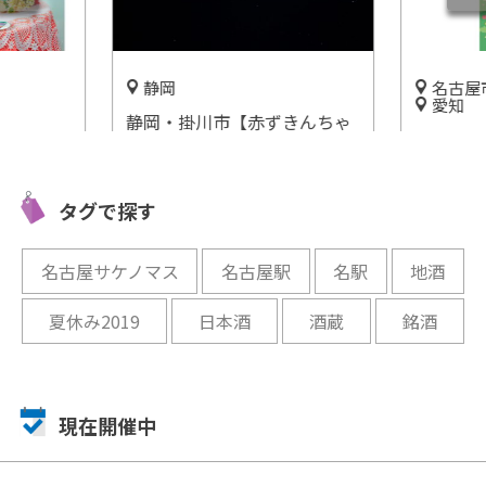
静岡
名古屋
愛知
静岡・掛川市【赤ずきんちゃ
ternoon
「映画ち
んのおもしろ農園】でバンパ
アートグ
みつColl
イアナイト!?
古屋パル
タグで探す
開催中
開催まであと
名古屋サケノマス
名古屋駅
名駅
地酒
夏休み2019
日本酒
酒蔵
銘酒
現在開催中