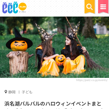
https://pal2.co.jp/events/
静岡
子ども
浜名湖パルパルのハロウィンイベントまと