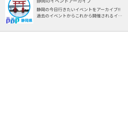
静岡のイベントアーカイブ
めている。
静岡の今日行きたいイベントをアーカイブ!!
[TV] H13～15 NHK中学生日記出演 / H18～
過去のイベントからこれから開催されるイベ
20 中京テレビ TA☆ROレギュラー出演 / H20
ントまで 「静岡」開催のイベントをアーカ
バリバリ電波アイドル出演 優勝 / 中京テレビ
イブしたページです。
情報パレット / メ～テレ 知りたい嬢 / H21～
22 メ～テレ めちゃレンジャ→ アシスタント
MC / H22～24 メ～テレ めちゃぶり アシスタ
ントMC
[音楽] H19 TA☆RO組 学園天国 / H20 ベタベ
タBeter Love着うた配信 / H20 JEWELS
feat.纐纈みさき Happy days
[雑誌] H22 ヤングマガジン グラビアデビュ
ー / H22 週刊プレイボーイ
[CM] H22 ラウンドワン
[映画] H24 「AFO」堤幸彦監督