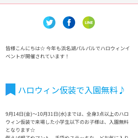
FOLK
知らなかった！氷砂糖の世界
科学の面
ーク)」
☆中日本氷糖へ工場見学に行
「名古屋
こう♪
介
皆様こんにちは☆ 今年も浜名湖パルパルでハロウィンイ
ベントが開催されています！
ハロウィン仮装で入園無料♪
9月14日(金)～10月31日(水)までは、全身3点以上のハロ
ウィン仮装で来場した小学生以下のお子様は、入園無料
となります☆
例えば帽子やマント、手袋やステッキな、どお気に入り