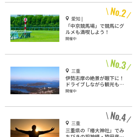
愛知 |
「中京競馬場」で競馬にグ
ルメも満喫しよう！
開催中
三重
伊勢志摩の絶景が眼下に！
ドライブしながら観光もで
きる「伊勢志摩スカイライ
開催中
ン」
三重
三重県の『椿大神社』でみ
ちびきの祖神様・猿田彦大