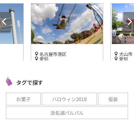
名古屋市港区
犬山市
愛知
愛知
楽しく学
東海エリア最大規模の遊具で
名鉄グル
児童館」
遊ぼう！「とだがわこどもラ
ンキーパ
タグで探す
ンド」
開催中
開催中
お菓子
ハロウィン2018
仮装
浜名湖パルパル