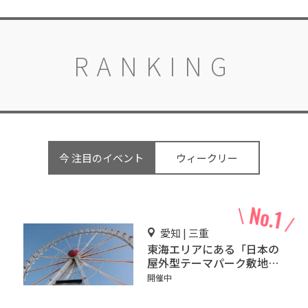
RANKING
今 注目のイベント
ウィークリー
愛知 | 三重
東海エリアにある「日本の
屋外型テーマパーク敷地面
積ランキング」入りしてい
開催中
るテーマパーク！