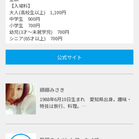
【入場料】
大人(高校生以上) 1,100円
中学生 900円
小学生 700円
幼児(3才～未就学児) 700円
シニア(65才以上) 700円
公式サイト
纐纈みさき
1988年6月10日生まれ 愛知県出身。趣味・
特技は旅行、料理。
ドラマ「中学生日記」の他、バラエティー、
情報番組にレギュラー出演。雑誌のグラビア
や音楽活動、イベントなど幅広く活躍。
一児の母となった現在でも各方面で注目を集