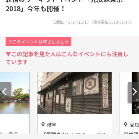
2018」今年も開催！
公開日：
2017/12/19
（最終更新
2018/01/10
）
※このイベントは終了しました
▼この記事を見た人はこんなイベントにも注目し
ています
岐阜
愛知
三重県
「飛騨高山レトロミュージア
夏季限定の