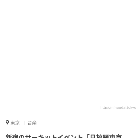
http://mihoudai.tokyo
東京
音楽
新宿のサーキットイベント「見放題東京