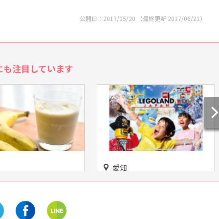
公開日：
2017/05/20
（最終更新
2017/06/21
）
にも注目しています
愛知
なななななな ネクスト
「レゴランド® でびしょぬれ
リンクがEXIT
の夏」開催
IKIで楽しめちゃう!!