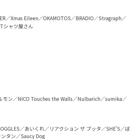
mas Eileen／OKAMOTOS／BRADIO／Stragraph／
バイTシャツ屋さん
ICO Touches the Walls／Nulbarich／sumika／
E GOGGLES／あいくれ／リアクション ザ ブッタ／SHE'S／ぼ
ン／Saucy Dog