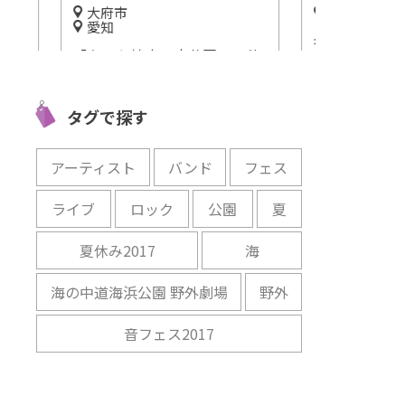
大府市
静岡
愛知
ギネスにもな
クが
「あいち健康の森公園」で体
時計がある「
オープ
を動かして健康づくりをしよ
る！
う！
開催中
タグで探す
開催中
アーティスト
バンド
フェス
ライブ
ロック
公園
夏
夏休み2017
海
海の中道海浜公園 野外劇場
野外
音フェス2017