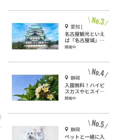
積ランキング」入
りしているテーマ
パーク！
愛知 |
名古屋観光といえ
ば「名古屋城」！
2匹の金鯱を見に
開催中
行こう
静岡
入園無料！ハイビ
スカスやヒスイカ
ズラが咲く『下賀
開催中
茂熱帯植物園』で
南国気分♪
る
静岡
ペットと一緒に入