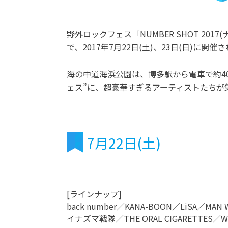
野外ロックフェス「NUMBER SHOT 20
で、2017年7月22日(土)、23日(日)に開催
海の中道海浜公園は、博多駅から電車で約4
ェス”に、超豪華すぎるアーティストたちが
7月22日(土)
[ラインナップ]
back number／KANA-BOON／LiSA／MAN 
イナズマ戦隊／THE ORAL CIGARETTES／