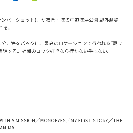
名古屋市中川区
名古屋市中区
愛知
愛知
「クルーズ名古屋」で気軽に
レイヤード久屋大通パー
17(ナンバーショット)」が福岡・海の中道海浜公園 野外劇場
船の旅を楽しもう♪
9月18日(金)にグランド
される。
ン！
開催中
開催中
0分。海をバックに、最高のロケーションで行われる”夏フ
集結する。福岡のロック好きなら行かない手はない。
WITH A MISSION／MONOEYES／MY FIRST STORY／THE
WANIMA