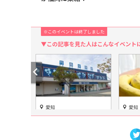
※このイベントは終了しました
▼この記事を見た人はこんなイベント
愛知
愛知
・澤田政廣
楽しさは千差万別！竹島水族
ばなな
ョンを所蔵
館はオリジナリティの強い施
ブームド
術館」
設だった！
NISH