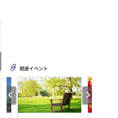
関連イベント
岐阜
愛知
江戸時代の建物が現存！「高
愛知・常滑市【オレ
山陣屋」で飛騨と幕府の歴史
ーム】豊富なトッピ
を学ぼう
チゴ狩りがさらに楽し