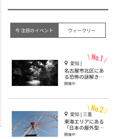
今 注目のイベント
ウィークリー
愛知 |
名古屋市北区にあ
る恐怖の謎解きミ
ステリーホラー
開催中
「エモい家」あな
たは行きますか？
愛知 | 三重
東海エリアにある
「日本の屋外型テ
ーマパーク敷地面
開催中