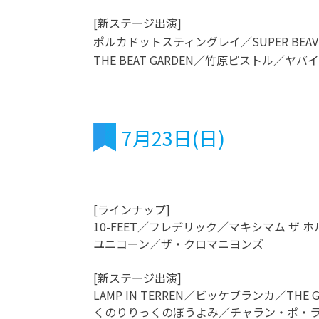
[新ステージ出演]
ポルカドットスティングレイ／SUPER BEAVER／X
THE BEAT GARDEN／竹原ピストル／ヤ
7月23日(日)
[ラインナップ]
10-FEET／フレデリック／マキシマム ザ ホルモン／N
ユニコーン／ザ・クロマニヨンズ
[新ステージ出演]
LAMP IN TERREN／ビッケブランカ／TH
くのりりっくのぼうよみ／チャラン・ポ・ランタ