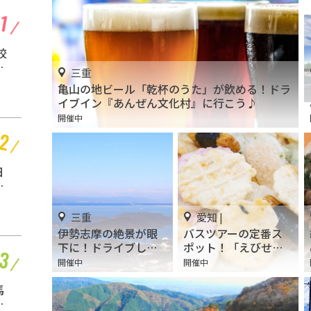
愛知 |
校
名古屋観光といえば
霊
「名古屋城」！2匹の金
三重
体
鯱を見に行こう
開催中
亀山の地ビール「乾杯のうた」が飲める！ドラ
イブイン『あんぜん文化村』に行こう♪
開催中
静岡
日
お茶と田舎と、時々ご
ー
飯♪静岡満喫「マルモ
農園」
開催中
ー
三重
愛知 |
伊勢志摩の絶景が眼
バスツアーの定番ス
下に！ドライブしな
ポット！「えびせん
がら観光もできる
べいとちくわの共和
開催中
開催中
静岡
「伊勢志摩スカイラ
国」
イン」
馬
キッズのプールデビュ
ーに最適！「雄踏総合