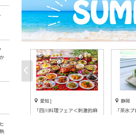
ナ
ア
か
愛知 |
静岡
「四川料理フェア＜刺激的麻
「茶氷プ
辣味＞サマーチャイニーズビ
内で65
ヒ
ュッフェ」ヒルトン名古屋で
開催中
熱
開催