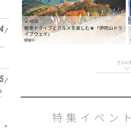
公園・亀崎ファミリー
開催終了
ランドプール」
岐阜
絶景ドライブとグルメを楽しむ★「伊吹山ドラ
イブウェイ」
愛知 |
サブカルチャーとポッ
開催中
金
プカルチャーとは？違
いや意味や歴史を分か
開催終了
りやすく解説
さらに
愛知 |
の
「呪術廻戦」アニメイ
設
トカフェ 名古屋2号店
で開催！
開催終了
特集イベント