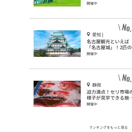
う！
開催中
愛知 |
名古屋観光といえば
「名古屋城」！2匹の
鯱を見に行こう
開催中
静岡
迫力満点！セリ市場
様子が見学できる施
「沼津魚市場 INO」
開催中
ランキングをもっと見る