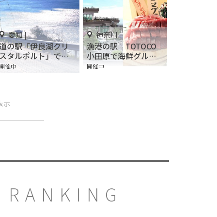
愛知 |
神奈川
道の駅「伊良湖クリ
漁港の駅 TOTOCO
スタルポルト」で旅
小田原で海鮮グルメ
の途中のひとやすみ
を楽しもう！アクセ
開催中
開催中
を…♪
スや施設情報をご紹
介
表示
RANKING