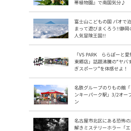
帯植物園』で南国気分♪
富士山こどもの国 パオで
まって遊びまくろう!!静岡
人気冒険王国!!
「VS PARK ららぽーと愛
東郷店」話題沸騰の“ヤバ
ぎスポーツ”を体感せよ！
名鉄グループのりもの館「
ンキーパーク駅」3/2オー
ン
名古屋市北区にある恐怖の
解きミステリーホラー「エ