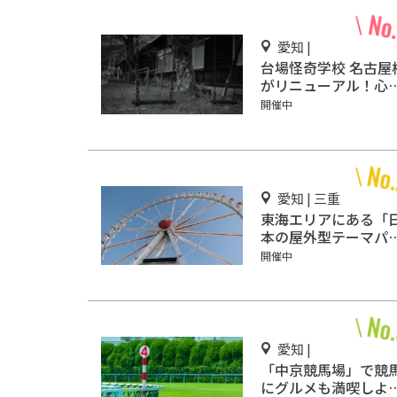
愛知 |
台場怪奇学校 名古屋
がリニューアル！心
リアリティー型恐怖
開催中
験
愛知 | 三重
東海エリアにある「
本の屋外型テーマパ
ク敷地面積ランキン
開催中
グ」入りしているテ
マパーク！
愛知 |
「中京競馬場」で競
にグルメも満喫しよ