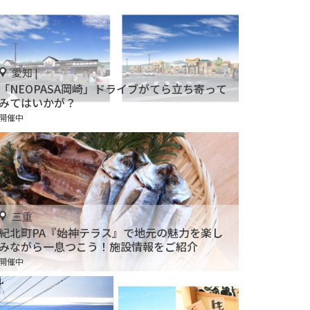
愛知 |
「NEOPASA岡崎」ドライブがてら立ち寄って
みてはいかが？
開催中
三重
紀北町PA『始神テラス』で地元の魅力を楽し
みながら一息つこう！施設情報をご紹介
開催中