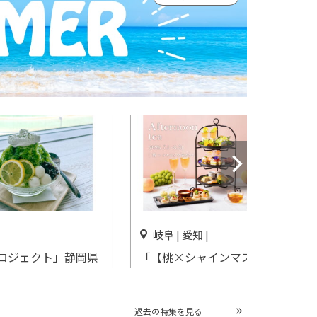
岐阜 | 愛知 |
ロジェクト」静岡県
「【桃×シャインマスカッ
店舗で開催
ト】のアフタヌーンティー」
長良川清流ホテル・三井ガー
デンホテル名古屋プレミアで
過去の特集を見る