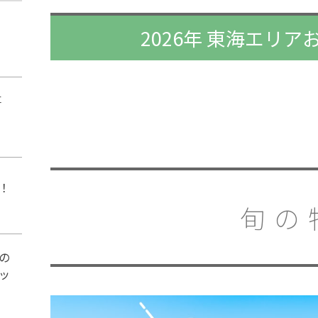
2026年 東海エリ
事
！
旬の
の
ッ