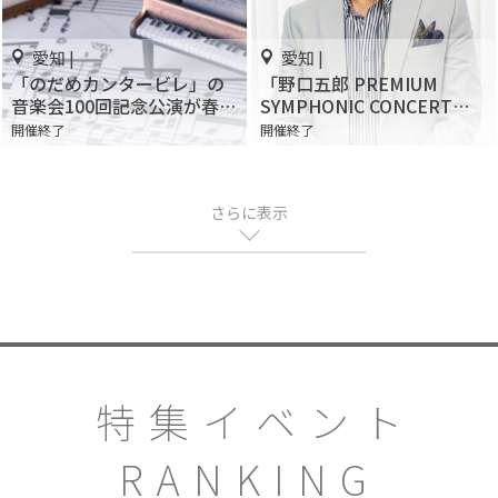
愛知 |
愛知 |
「のだめカンタービレ」の
「野口五郎 PREMIUM
音楽会100回記念公演が春日
SYMPHONIC CONCERT」
井市民会館で開催！
6/18 名古屋で開催！
開催終了
開催終了
さらに表示
特集イベント
RANKING