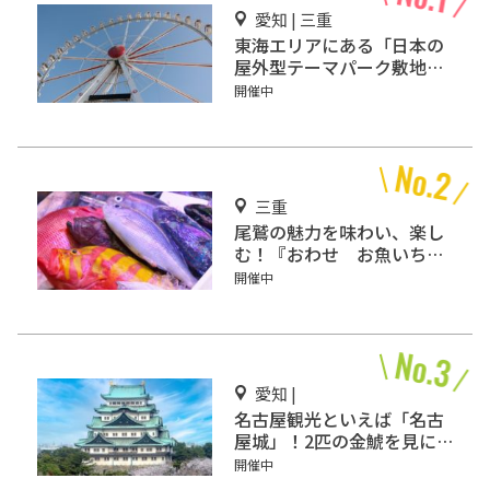
愛知 | 三重
東海エリアにある「日本の
屋外型テーマパーク敷地面
積ランキング」入りしてい
開催中
るテーマパーク！
三重
尾鷲の魅力を味わい、楽し
む！『おわせ お魚いち
ば おとと』をご紹介
開催中
愛知 |
名古屋観光といえば「名古
屋城」！2匹の金鯱を見に
行こう
開催中