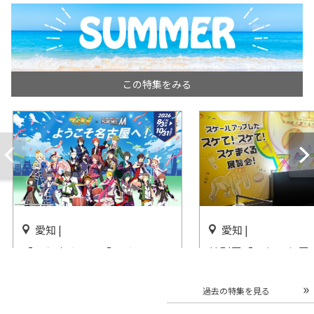
この特集をみる
愛知 |
愛知 |
「でらます」×「アイドルマ
特別展「スケスケ展
スター SideM」愛知・名古屋
ると見える仕組みの
で開催
ＦＵＪＩなごや科学
過去の特集を見る
開催中
開催中