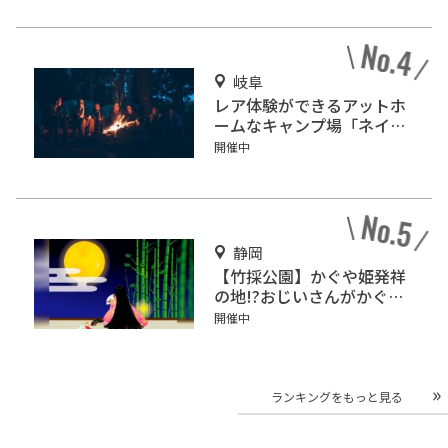
岐阜
レア体験ができるアットホ
ームなキャンプ場「ネイチ
ャーランドかみのほ」
開催中
静岡
【竹採公園】かぐや姫発祥
の地!?おじいさんがかぐや
姫を見つけた場所を見に行
開催中
こう！
ランキングをもっと見る