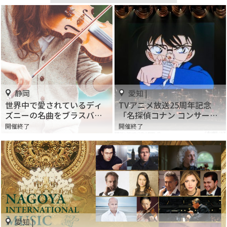
静岡
愛知 |
世界中で愛されているディ
TVアニメ放送25周年記念
ズニーの名曲をブラスバン
「名探偵コナン コンサート
ドが生演奏！ “ブラバン・
2020-2021」
開催終了
開催終了
ディズニー！” コンサート
愛知 |