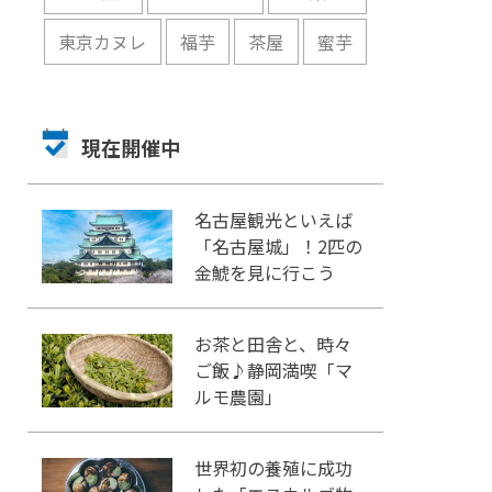
東京カヌレ
福芋
茶屋
蜜芋
現在開催中
名古屋観光といえば
「名古屋城」！2匹の
金鯱を見に行こう
お茶と田舎と、時々
ご飯♪静岡満喫「マ
ルモ農園」
世界初の養殖に成功