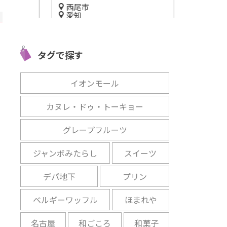
西尾市
静岡
愛知
り」
旬のフルーツ
テーマパークで食育！味噌や
り
る「伊豆フル
醤油について学べる「みそぱ
開催中
タグで探す
ーく」
開催中
イオンモール
カヌレ・ドゥ・トーキョー
グレープフルーツ
ジャンボみたらし
スイーツ
デパ地下
プリン
ベルギーワッフル
ほまれや
名古屋
和ごころ
和菓子