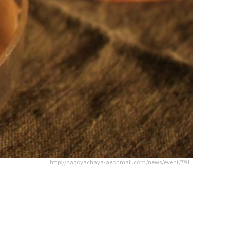
http://nagoyachaya-aeonmall.com/news/event/791