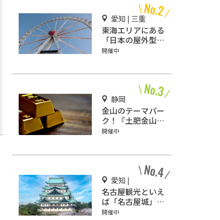
愛知 | 三重
東海エリアにある
「日本の屋外型テ
ーマパーク敷地面
開催中
積ランキング」入
りしているテーマ
パーク！
静岡
金山のテーマパー
ク！『土肥金山』
で砂金採り体験や
開催中
坑道観光を楽しも
う♪
愛知 |
名古屋観光といえ
ば「名古屋城」！
2匹の金鯱を見に
開催中