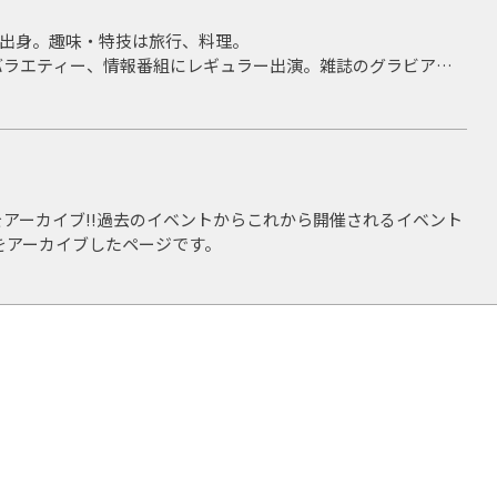
知県出身。趣味・特技は旅行、料理。
バラエティー、情報番組にレギュラー出演。雑誌のグラビアや
く活躍。
方面で注目を集めている。
/ H20 バリ
京テレビ 情報パレット / メ～テレ 知りたい嬢 / H21～22 メ～
トMC / H22～24 メ～テレ めちゃぶり アシスタントMC
アーカイブ!!過去のイベントからこれから開催されるイベント
をアーカイブしたページです。
 H20 ベタベタBeter Love着うた配信 / H20 JEWELS feat.纐
グラビアデビュー / H22 週刊プレイボーイ
督