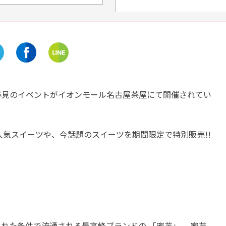
三重
岐阜
亀山の地ビール「乾杯のう
スーパー健康食品「ちこ
た」が飲める！ドライブイン
を国産でお届け！【ちこ
『あんぜん文化村』に行こう
村】
♪
開催中
開催中
必見のイベントがイオンモール名古屋茶屋にて開催されてい
人気スイーツや、今話題のスイーツを期間限定で特別販売!!
れた条件で流通される最高峰ブランドの 「蜜芋」。 蜜芋