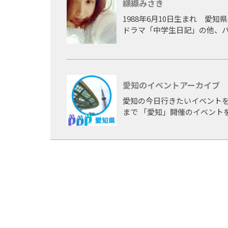
纐纈みさき
1988年6月10日生まれ 愛
ドラマ「中学生日記」の他、
音楽活動、イベントなど幅広
一児の母となった現在でも各
[TV] H13～15 NHK中学生日記出演 / H18～20 中京テレビ TA☆ROレギュラー出演 
愛知のイベントアーカイブ
バリ電波アイドル出演 優勝 / 中
テレ めちゃレンジャ→ アシスタン
愛知の今日行きたいイベントを
まで 「愛知」開催のイベント
[音楽] H19 TA☆RO組 学園天国 /
纈みさき Happy days
[雑誌] H22 ヤングマガジン 
[CM] H22 ラウンドワン
[映画] H24 「AFO」堤幸彦監