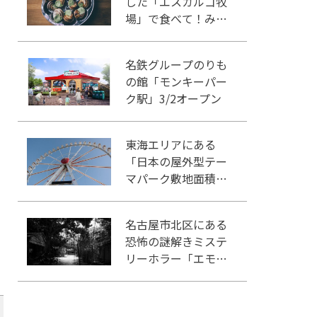
した「エスカルゴ牧
場」で食べて！み
て！触れて！
名鉄グループのりも
の館「モンキーパー
ク駅」3/2オープン
東海エリアにある
「日本の屋外型テー
マパーク敷地面積ラ
ンキング」入りして
いるテーマパーク！
名古屋市北区にある
恐怖の謎解きミステ
リーホラー「エモい
家」あなたは行きま
すか？