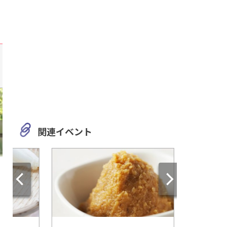
関連イベント
愛知
岐阜
名古屋にいながらいろいろな
山々を見渡す大牧場
花や緑と出会える！「久屋大
「ふれあい牧場」で
通庭園フラリエ」
されよう♡