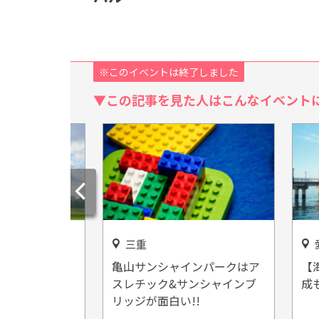
※このイベントは終了しました
▼この記事を見た人はこんなイベント
三重
愛知
っぱい！静
亀山サンシャインパークはア
【海辺
設「島田ゆ
スレチック&サンシャインブ
成も愛
」
リッジが面白い!!