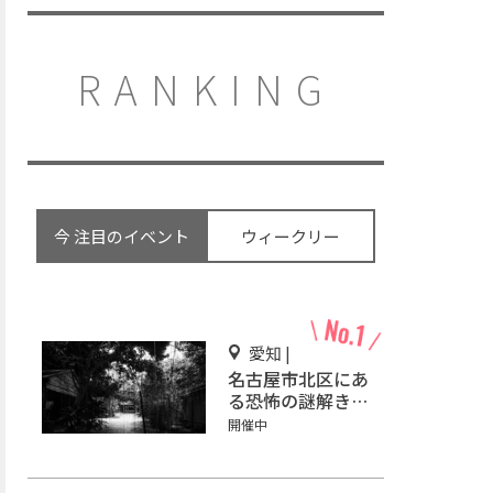
RANKING
今 注目のイベント
ウィークリー
愛知 |
名古屋市北区にあ
る恐怖の謎解きミ
ステリーホラー
開催中
「エモい家」あな
たは行きますか？