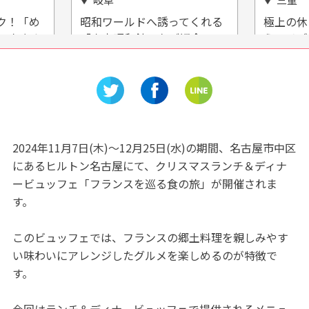
てくれる
極上の休日を湯の山で過ごそ
ものづ
紹介！
う！リゾート施設『アクアイ
♪「徳
グニス』をご紹介
2024年11月7日(木)～12月25日(水)の期間、名古屋市中区
にあるヒルトン名古屋にて、クリスマスランチ＆ディナ
ービュッフェ「フランスを巡る食の旅」が開催されま
す。
このビュッフェでは、フランスの郷土料理を親しみやす
い味わいにアレンジしたグルメを楽しめるのが特徴で
す。
今回はランチ＆ディナービュッフェで提供されるメニュ