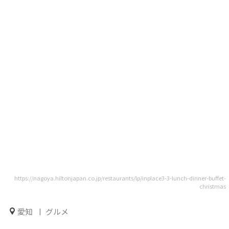
https://nagoya.hiltonjapan.co.jp/restaurants/lp/inplace3-3-lunch-dinner-buffet-
christmas
愛知
グルメ