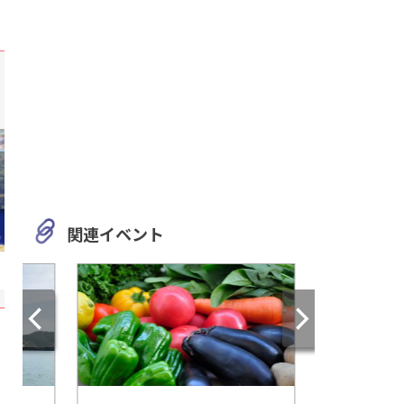
関連イベント
三重
静岡
伊勢志摩の絶景が眼下に！ド
伊豆で東京ラスクを
ライブしながら観光もできる
能できる夢の施設 「
「伊勢志摩スカイライン」
ク 伊豆ファクトリー