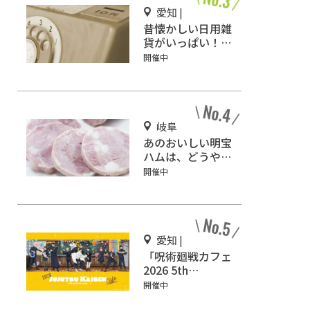
愛知 |
昔懐かしい日用雑
貨がいっぱい！
「温故知新処 商
開催中
い史料館」
岐阜
あのおいしい明宝
ハムは、どうやっ
てできているの？
開催中
明宝ハムの工場見
学へ行ってみよう
♪
愛知 |
「呪術廻戦カフェ
2026 5th
Anniversary」グ
開催中
ローバルゲート名