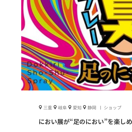
三重
岐阜
愛知
静岡
ショップ
におい展が“足のにおい”を楽し