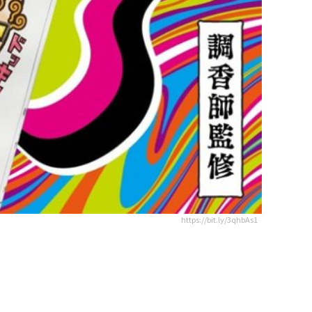
https://bit.ly/3qhbAs1