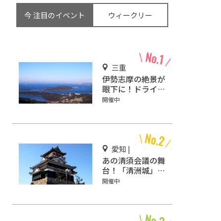
今 注目のイベント
ウィークリー
三重
伊勢志摩の絶景が
眼下に！ドライブ
しながら観光もで
開催中
きる「伊勢志摩ス
カイライン」
愛知 |
あの清須会議の舞
台！「清洲城」で
動乱の時代にタイ
開催中
ムスリップ!?