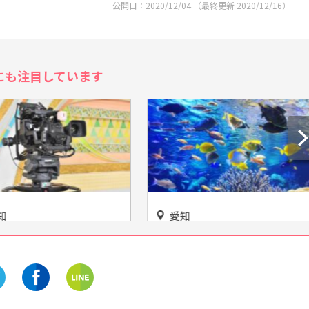
公開日：
2020/12/04
（最終更新
2020/12/16
）
にも注目しています
愛知
体験スタジオ わくわ
地元の川や海にいる身近な生
テレのキャラクターたち
き物たちに出会える！「碧南
る場所
海浜水族館」