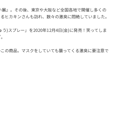
静岡
静岡
おい展』。その後、東京や大阪など全国各地で開催し多くの
「模型の世界首都」静岡が誇
【下田の道の駅 開国下田
あるヒカキンさんも訪れ、数々の激臭に悶絶していました。
る作品を刮目せよ！「静岡ホ
と】開国の地「下田」で
ビースクエア」
い魚にかこまれて幸せ
)スプレー」を2020年12月4日(金)に発売！笑ってしま
開催中
開催中
”。
のこの商品。マスクをしていても襲ってくる激臭に要注意で