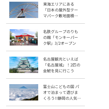
東海エリアにある
「日本の屋外型テー
マパーク敷地面積ラ
ンキング」入りして
いるテーマパーク！
名鉄グループのりも
の館「モンキーパー
ク駅」3/2オープン
名古屋観光といえば
「名古屋城」！2匹の
金鯱を見に行こう
富士山こどもの国 パ
オで泊まって遊びま
くろう!!静岡の人気冒
険王国!!