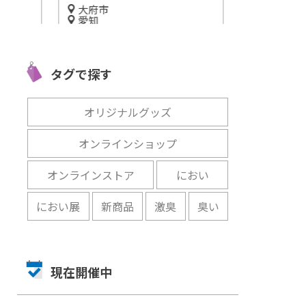
大府市
全国
愛知
みな
プチプラ北欧
愛知のファーマーズマーケッ
うま
気分を楽しも
ト「JAあぐりタウン げんきの
を充実させる
タグで探す
郷」に行こう！
開催中
開催中
オリジナルグッズ
オンラインショップ
オンラインストア
におい
におい展
新商品
激臭
臭い
現在開催中