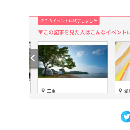
※このイベントは終了しました
▼この記事を見た人はこんなイベント
三重
愛知
oe(ニコ
伊勢志摩の海を一望！ビーチ
【放送
イーツを味
グランピング『グランオーシ
く】E
ャン伊勢志摩』をご紹介
に会え