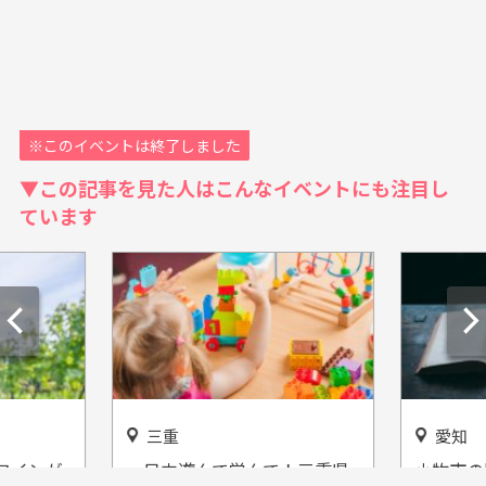
※このイベントは終了しました
▼この記事を見た人はこんなイベントにも注目し
ています
三重
愛知
ワインが
一日中遊んで学んで！三重県
小牧市の