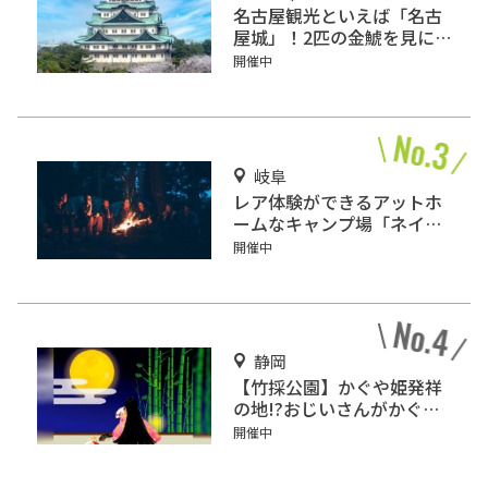
名古屋観光といえば「名古
屋城」！2匹の金鯱を見に
行こう
開催中
岐阜
レア体験ができるアットホ
ームなキャンプ場「ネイチ
ャーランドかみのほ」
開催中
静岡
【竹採公園】かぐや姫発祥
の地!?おじいさんがかぐや
姫を見つけた場所を見に行
開催中
こう！