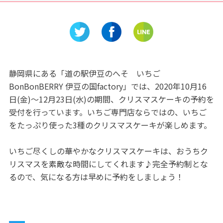
ナリー」
立みえこどもの城の施設情報
きるガイ
やポイントをご紹介！
るこまき
静岡県にある「道の駅伊豆のへそ いちご
BonBonBERRY 伊豆の国factory」では、2020年10月16
日(金)～12月23日(水)の期間、クリスマスケーキの予約を
受付を行っています。いちご専門店ならではの、いちご
をたっぷり使った3種のクリスマスケーキが楽しめます。
いちご尽くしの華やかなクリスマスケーキは、おうちク
リスマスを素敵な時間にしてくれます♪完全予約制とな
るので、気になる方は早めに予約をしましょう！