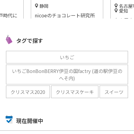
静岡
名古屋
愛知
戸時代に
nicoeのチョコレート研究所
名古屋市
ような
『cacao lab.』で“Bean to
ツの楽園
ゃや)」
Bar”を体験！
ーク」無
開催中
タグで探す
はたまら
開催中
いちご
いちごBonBonBERRY伊豆の国factry (道の駅伊豆の
へそ内)
クリスマス2020
クリスマスケーキ
スイーツ
現在開催中