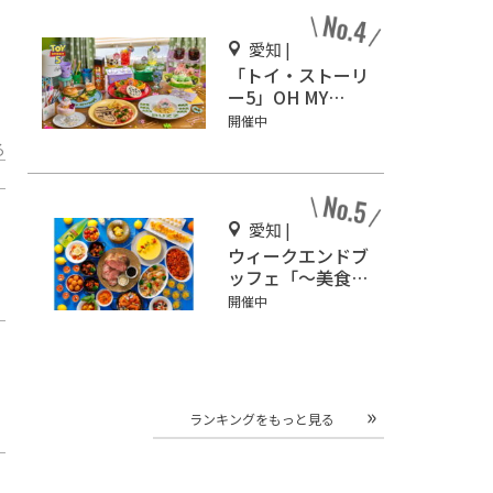
愛知 |
「トイ・ストーリ
ー5」OH MY
CAFE グローバル
開催中
ゲートで開催
る
愛知 |
ウィークエンドブ
ッフェ「～美食と
ともに巡る～ 地
開催中
中海フェア」名古
屋東急ホテルで開
催
ランキングをもっと見る