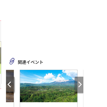
関連イベント
三重
三重
感動！卵グルメと出会いに行
岩田準一・江戸川乱
こう！『コケコッコー共和
夢二の足跡を感じ
国』をご紹介
鳥羽みなとまち文学