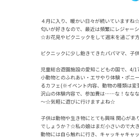
４月に入り、暖かい日々が続いていますね
匂いが好きなので、最近は頻繁にレジャー
☆お花見やピクニックをして週末を過ごす
ピクニックに少し飽きてきたパパママ、子
児童総合遊園施設の愛知こどもの国で、4/1
小動物とのふれあい・エサやり体験・ポニ
るカフェ(※イベント内容、動物の種類は変
沢山の体験内容で、参加費は……な！ななな
～☆気軽に遊びに行けますよね☆
子供は動物や生き物にとても興味 関心があ
でしょうか？☆私の娘はまだ小さいので大
動物には自ら触れに行き、キャッキャキャ