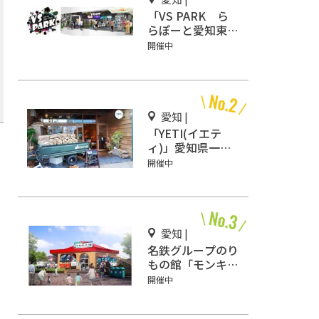
「VS PARK ら
らぽーと愛知東郷
店」話題沸騰
開催中
の“ヤバすぎスポ
ーツ”を体感せ
よ！
愛知 |
「YETI(イエテ
ィ)」愛知県一宮
市にオープン！キ
開催中
ャンプ気分を味わ
おう♪
愛知 |
名鉄グループのり
もの館「モンキー
パーク駅」3/2オ
開催中
ープン