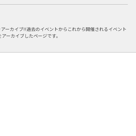
方面で注目を集めている。
/ H20 バリ
京テレビ 情報パレット / メ～テレ 知りたい嬢 / H21～22 メ～
トMC / H22～24 メ～テレ めちゃぶり アシスタントMC
アーカイブ!!過去のイベントからこれから開催されるイベント
をアーカイブしたページです。
 H20 ベタベタBeter Love着うた配信 / H20 JEWELS feat.纐
グラビアデビュー / H22 週刊プレイボーイ
督