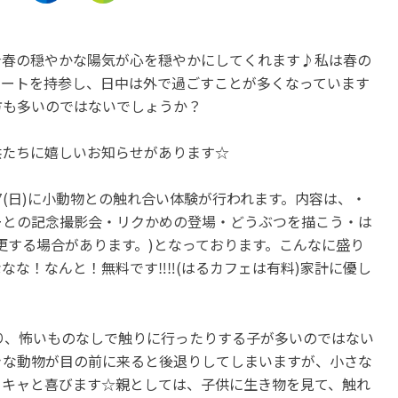
岐阜
静岡
まるで田舎を訪れたような気
金山のテーマパーク！『
☆春の穏やかな陽気が心を穏やかにしてくれます♪私は春の
分を体感！「下呂温泉合掌
金山』で砂金採り体験や
シートを持参し、日中は外で過ごすことが多くなっています
村」
観光を楽しもう♪
方も多いのではないでしょうか？
開催中
開催中
供たちに嬉しいお知らせがあります☆
7(日)に小動物との触れ合い体験が行われます。内容は、・
ーとの記念撮影会・リクかめの登場・どうぶつを描こう・は
更する場合があります。)となっております。こんなに盛り
なな！なんと！無料です‼‼(はるカフェは有料)家計に優し
り、怖いものなしで触りに行ったりする子が多いのではない
きな動物が目の前に来ると後退りしてしまいますが、小さな
ッキャと喜びます☆親としては、子供に生き物を見て、触れ