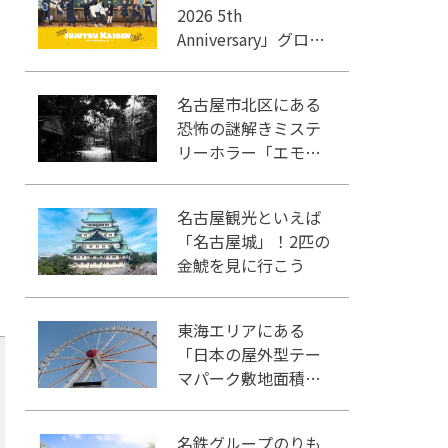
2026 5th
Anniversary」グロー
バルゲート名古屋で
開催
名古屋市北区にある
恐怖の謎解きミステ
リーホラー「エモい
家」あなたは行きま
すか？
名古屋観光といえば
「名古屋城」！2匹の
金鯱を見に行こう
東海エリアにある
「日本の屋外型テー
マパーク敷地面積ラ
ンキング」入りして
いるテーマパーク！
名鉄グループのりも