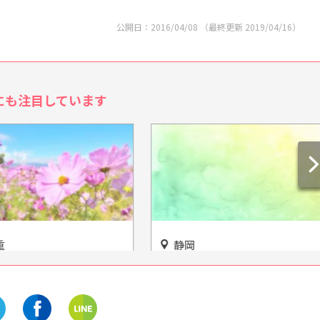
公開日：
2016/04/08
（最終更新
2019/04/16
）
にも注目しています
静岡
まれる至福のひと時を
世界に誇る名画と仏像コレク
う♡『なばなの里』の
ションが楽しめる「上原美術
報、アクセスをご紹介
館」