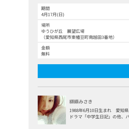
期間
4月17月(日)
場所
ゆうひが丘 展望広場
（愛知県西尾市東幡豆町南越田3番地）
金額
無料
纐纈みさき
1988年6月10日生まれ 愛
ドラマ「中学生日記」の他、
音楽活動、イベントなど幅広