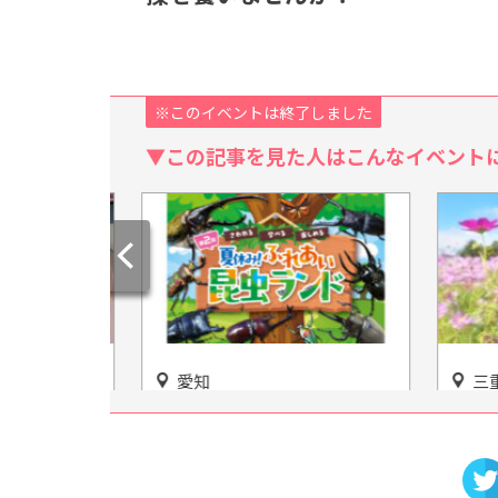
※このイベントは終了しました
▼この記事を見た人はこんなイベント
愛知
三重
油そば 東
「第2回 夏休み！ふれあい昆
花に包
名古屋栄に
虫ランド」星ヶ丘三越で開催
過ごそ
施設情