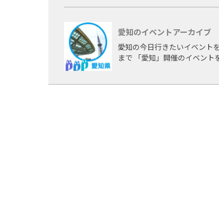
一児の母となった現在でも各
[TV] H13～15 NHK中学生日記出演 / H18～20 中京テレビ TA☆ROレギュラー出演 
愛知のイベントアーカイブ
バリ電波アイドル出演 優勝 / 中
テレ めちゃレンジャ→ アシスタン
愛知の今日行きたいイベントを
まで 「愛知」開催のイベント
[音楽] H19 TA☆RO組 学園天国 /
纈みさき Happy days
[雑誌] H22 ヤングマガジン 
[CM] H22 ラウンドワン
[映画] H24 「AFO」堤幸彦監