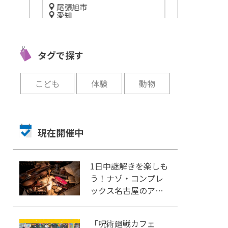
尾張旭市
三重
愛知
土肥
『パラミタミ
高さ55mの展望台が魅力！尾
坑道
アートを楽し
張旭のデートスポット「スカ
や魅力をご紹
タグで探す
イワードあさひ」
開催中
開催中
こども
体験
動物
現在開催中
1日中謎解きを楽しも
う！ナゾ・コンプレ
ックス名古屋のアク
セスや施設情報をご
紹介
「呪術廻戦カフェ