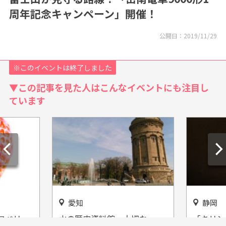
周年記念キャンペーン」開催！
公開日：
2019/11/29
※このイベントは終了しました
▼この記事を見た人はこんなイベントにも注目し
ています
静岡
静岡
切な
「キリンディスティラリー富
伊豆ぐら