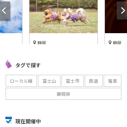
静岡
三重
ンちゃん
超リアルなろう人形たちに出
「貨物
を過ごそ
会える「伊豆ろう人形美術
道貨物
タグで探す
arden」
館」
がら学
開催中
開催中
ローカル線
富士山
富士市
鉄道
電車
静岡県
現在開催中