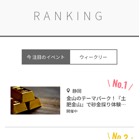
RANKING
今 注目のイベント
ウィークリー
静岡
金山のテーマパーク！『土
肥金山』で砂金採り体験や
坑道観光を楽しもう♪
開催中