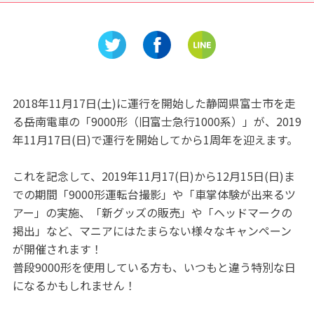
」を学び
士御殿場蒸溜所」で大人の味
んちゃん
わい、ウイスキーを知る
ョンで思
マパーク!
2018年11月17日(土)に運行を開始した静岡県富士市を走
る岳南電車の「9000形（旧富士急行1000系）」が、2019
年11月17日(日)で運行を開始してから1周年を迎えます。
これを記念して、2019年11月17(日)から12月15日(日)ま
での期間「9000形運転台撮影」や「車掌体験が出来るツ
アー」の実施、「新グッズの販売」や「ヘッドマークの
掲出」など、マニアにはたまらない様々なキャンペーン
が開催されます！
普段9000形を使用している方も、いつもと違う特別な日
になるかもしれません！