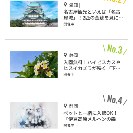
愛知 |
名古屋観光といえば「名古
屋城」！2匹の金鯱を見に
行こう
開催中
静岡
入園無料！ハイビスカスや
ヒスイカズラが咲く『下賀
茂熱帯植物園』で南国気分
開催中
♪
静岡
ペットと一緒に入館OK！
『伊豆高原メルヘンの森美
術館』をご紹介
開催中