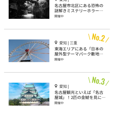
名古屋市北区にある恐怖の
謎解きミステリーホラー
「エモい家」あなたは行き
開催中
ますか？
愛知 | 三重
東海エリアにある「日本の
屋外型テーマパーク敷地面
積ランキング」入りしてい
開催中
るテーマパーク！
愛知 |
名古屋観光といえば「名古
屋城」！2匹の金鯱を見に
行こう
開催中