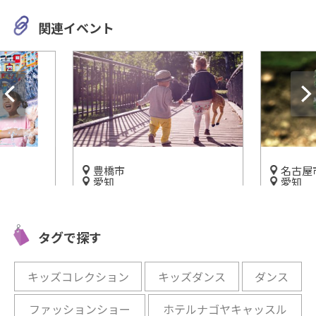
関連イベント
名古屋市中区
蒲郡市
愛知
愛知
うな楽し
【エコパルなごや】楽しく自
『「こ
未来館 こ
然環境のお勉強！
すみ i
タグで探す
開催中
開催中
キッズコレクション
キッズダンス
ダンス
ファッションショー
ホテルナゴヤキャッスル