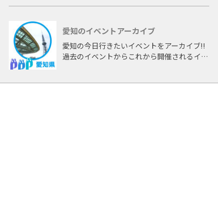
主に「体験」できる参加型のイベントを独自
の目線で切り込む！アイドル・アニメ・映
愛知のイベントアーカイブ
画・特撮・コスプレ・プロレスのヲタ。
愛知の今日行きたいイベントをアーカイブ!!
過去のイベントからこれから開催されるイベ
ントまで 「愛知」開催のイベントをアーカ
イブしたページです。