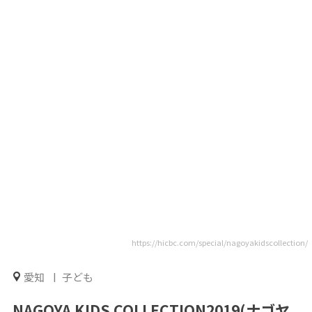
https://hicbc.com/special/nagoyakidscollection/
愛知
子ども
NAGOYA KIDS COLLECTION2019(ナゴヤ