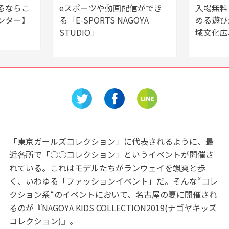
信ができ
入場無料！子どもたちが楽し
「道の駅
OYA
める遊びがいっぱい「豊田地
日オープ
域文化広場」
堪能!!
「東京ガールズコレクション」に代表されるように、最
近各所で「○○コレクション」というイベントが開催さ
れている。これはモデルたちがランウェイを颯爽と歩
く、いわゆる「ファッションイベント」だ。そんな“コレ
クション系“のイベントにおいて、名古屋の夏に開催され
るのが『NAGOYA KIDS COLLECTION2019(ナゴヤキッズ
コレクション)』。