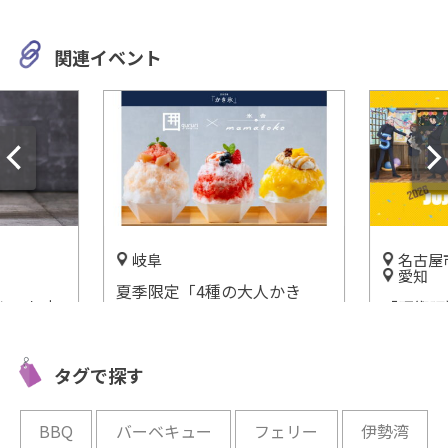
関連イベント
岐阜
名古屋
愛知
夏季限定「4種の大人かき
クのお店
「呪術廻戦
氷」長良川清流ホテルで販売
アレイ)」
Anniv
開催中
ン！鹿の
ト名古屋
タグで探す
開催中
BBQ
バーベキュー
フェリー
伊勢湾