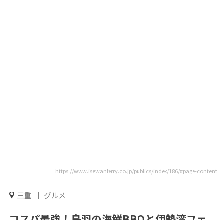
https://www.isewanferry.co.jp/publics/index/186/#page-content
三重
グルメ
コスパ最強！鳥羽の海鮮BBQと伊勢湾フェ