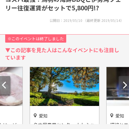
リー往復運賃がセットで5,800円!?
公開日：
2019/05/10
（最終更新
2019/05/14
）
※このイベントは終了しました
▼この記事を見た人はこんなイベントにも注目し
ています
愛知
愛知
ムは、ど
名古屋農業センター delaふぁ
環境とエ