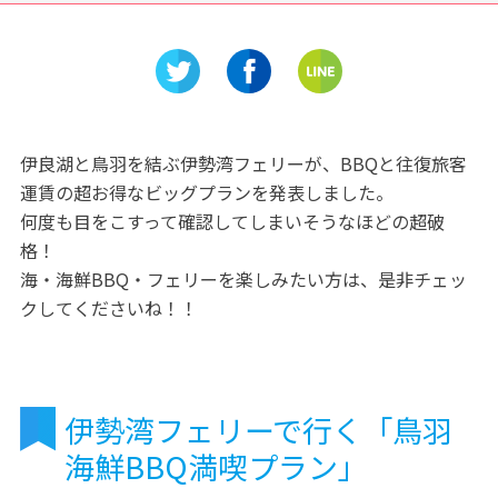
の？明宝
ーむ 名古屋にいながら素敵な
れて楽し
ってみよ
農業体験ができる施設
ス ガス
伊良湖と鳥羽を結ぶ伊勢湾フェリーが、BBQと往復旅客
運賃の超お得なビッグプランを発表しました。
何度も目をこすって確認してしまいそうなほどの超破
格！
海・海鮮BBQ・フェリーを楽しみたい方は、是非チェッ
クしてくださいね！！
伊勢湾フェリーで行く「鳥羽
海鮮BBQ満喫プラン」