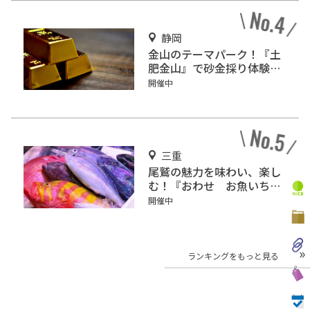
静岡
金山のテーマパーク！『土
肥金山』で砂金採り体験や
坑道観光を楽しもう♪
開催中
三重
尾鷲の魅力を味わい、楽し
む！『おわせ お魚いち
ば おとと』をご紹介
開催中
ランキングをもっと見る