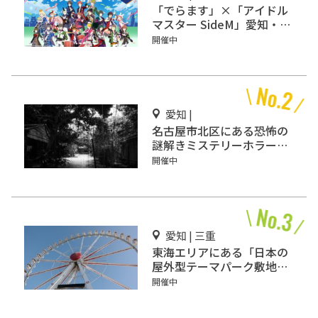
「でらます」×「アイドル
マスター SideM」愛知・名
古屋で開催
開催中
愛知 |
名古屋市北区にある恐怖の
謎解きミステリーホラー
「エモい家」あなたは行き
開催中
ますか？
愛知 | 三重
東海エリアにある「日本の
屋外型テーマパーク敷地面
積ランキング」入りしてい
開催中
るテーマパーク！