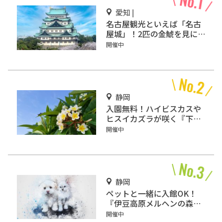
愛知 |
名古屋観光といえば「名古
屋城」！2匹の金鯱を見に
行こう
開催中
静岡
入園無料！ハイビスカスや
ヒスイカズラが咲く『下賀
茂熱帯植物園』で南国気分
開催中
♪
静岡
ペットと一緒に入館OK！
『伊豆高原メルヘンの森美
術館』をご紹介
開催中