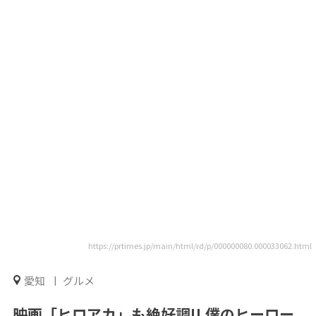
https://prtimes.jp/main/html/rd/p/000000080.000033062.html
愛知
グルメ
映画「ヒロアカ」も絶好調!! 僕のヒーロー