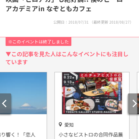
アカデミアin なぞともカフェ
公開日：
2018/07/31
（最終更新
2018/08/27
）
※このイベントは終了しました
▼この記事を見た人はこんなイベントにも注目し
ています
愛知
全国
「恋人
小さなビストロの合同作品展
広島風お