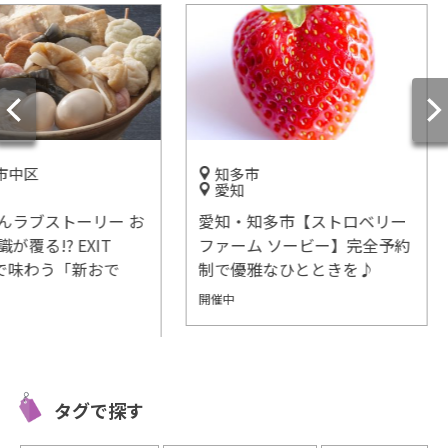
知多市
岐阜
愛知
日本最大
ーリー お
愛知・知多市【ストロベリー
『岐阜横
XIT
ファーム ソービー】完全予約
施設情報
新おで
制で優雅なひとときを♪
開催中
開催中
タグで探す