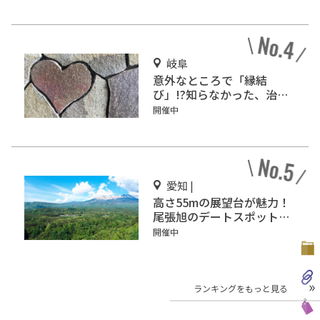
岐阜
意外なところで「縁結
び」!?知らなかった、治水
神社の深い歴史！
開催中
愛知 |
高さ55mの展望台が魅力！
尾張旭のデートスポット
「スカイワードあさひ」
開催中
ランキングをもっと見る