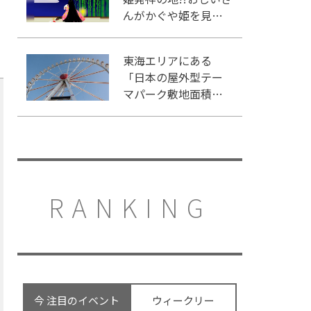
んがかぐや姫を見つ
けた場所を見に行こ
う！
東海エリアにある
「日本の屋外型テー
マパーク敷地面積ラ
ンキング」入りして
いるテーマパーク！
RANKING
今 注目のイベント
ウィークリー