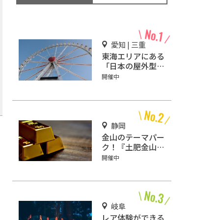
愛知 | 三重
東海エリアにある
「日本の屋外型テ
ーマパーク敷地面
開催中
積ランキング」入
りしているテーマ
パーク！
静岡
金山のテーマパー
ク！『土肥金山』
で砂金採り体験や
開催中
坑道観光を楽しも
う♪
岐阜
レア体験ができる