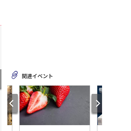
関連イベント
岐阜
愛知
おちょぼさんの愛称に親しま
一宮市の郷土や歴史
れている「千代保稲荷神社」
いて学べる施設「一
をご紹介！
歴史民俗資料館」