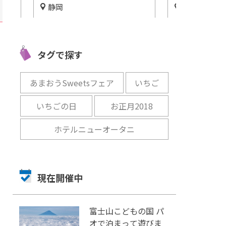
三重
名古屋市中
愛知
んど
かつおの天ぱく「鰹いぶし小
Rooftop la
ちゃ
屋見学」古代の皇族が味わっ
室一組様限定
り!
たかつお節が出来るまで
タグで探す
が名古屋に登
開催中
開催中
あまおうSweetsフェア
いちご
いちごの日
お正月2018
ホテルニューオータニ
現在開催中
富士山こどもの国 パ
オで泊まって遊びま