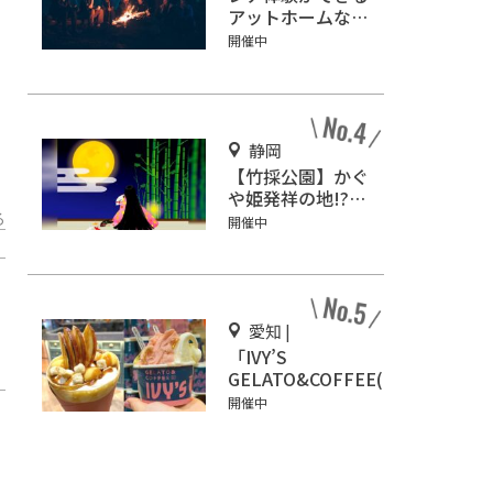
アットホームなキ
ャンプ場「ネイチ
開催中
ャーランドかみの
ほ」
静岡
【竹採公園】かぐ
や姫発祥の地!?お
じいさんがかぐや
る
開催中
姫を見つけた場所
を見に行こう！
愛知 |
「IVY’S
GELATO&COFFEE(ア
イビーズ ジェラート
開催中
&コーヒー)」イオン
モール Nagoya
Noritake Gardenに
オープン！