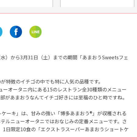
静岡
静岡
「修善寺しいたけの里」名産
静岡・賀茂郡【いちごら
しいたけ狩りを富士山を眺め
中西】ペットも同伴でき
ながら楽しもう！
う!家族で楽しむイチゴ狩
開催中
開催中
（水）から3月31日（土）までの期間「あまおうSweetsフェ
のが特徴のイチゴの中でも特に人気の品種です。
ニューオータニ内にある15のレストラン全30種類のメニュー
全部があまおうなんてイチゴ好きには至福のひと時ですね。
トケーキ」は、甘みの強い「博多あまおう®」が収穫される
ホテルニューオータニではおなじみの定番メニューです。さ
は、1日限定10食の「エクストラスーパーあまおうショートケ