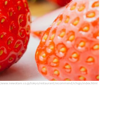
://www.newotani.co.jp/tokyo/restaurant/recommend/ichigo/index.html