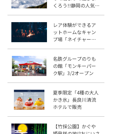
くろう!!静岡の人気冒
険王国!!
レア体験ができるア
ットホームなキャン
プ場「ネイチャーラ
ンドかみのほ」
名鉄グループのりも
の館「モンキーパー
ク駅」3/2オープン
夏季限定「4種の大人
かき氷」長良川清流
ホテルで販売
【竹採公園】かぐや
姫発祥の地!?おじいさ