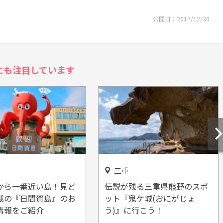
公開日：
2017/12/30
にも注目しています
静岡
残る三重県熊野のスポ
あっちもこっちもカエルだら
鬼ケ城(おにがじょ
け！「体験型カエル館
に行こう！
KawaZoo(カワズー)」