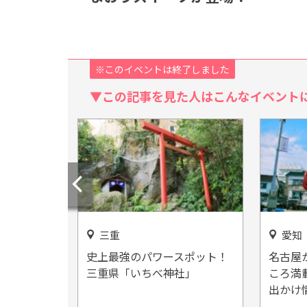
※このイベントは終了しました
▼この記事を見た人はこんなイベント
愛知
三重
スポット！
名古屋から一番近い島！見ど
伝説が
社」
ころ満載の『日間賀島』のお
ット『
出かけ情報をご紹介
う)』