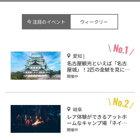
今 注目のイベント
ウィークリー
愛知 |
名古屋観光といえば「名古
屋城」！2匹の金鯱を見に
行こう
開催中
岐阜
レア体験ができるアットホ
ームなキャンプ場「ネイチ
ャーランドかみのほ」
開催中