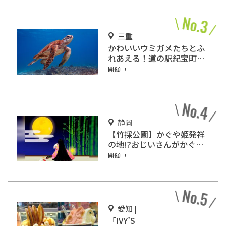
三重
かわいいウミガメたちとふ
れあえる！道の駅紀宝町
「ウミガメ公園」
開催中
静岡
【竹採公園】かぐや姫発祥
の地!?おじいさんがかぐや
姫を見つけた場所を見に行
開催中
こう！
愛知 |
「IVY’S