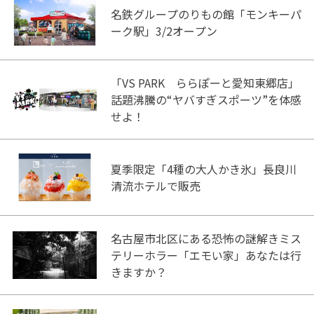
名鉄グループのりもの館「モンキーパ
ーク駅」3/2オープン
「VS PARK ららぽーと愛知東郷店」
話題沸騰の“ヤバすぎスポーツ”を体感
せよ！
夏季限定「4種の大人かき氷」長良川
清流ホテルで販売
名古屋市北区にある恐怖の謎解きミス
テリーホラー「エモい家」あなたは行
きますか？