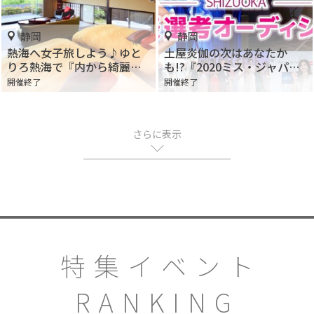
静岡
静岡
熱海へ女子旅しよう♪ゆと
土屋炎伽の次はあなたか
りろ熱海で『内から綺麗に
も!?『2020ミス・ジャパ
なるご褒美旅』が販売
ン』静岡大会の出場者を募
開催終了
開催終了
集中！
さらに表示
特集イベント
RANKING