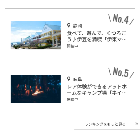
静岡
食べて、遊んで、くつろご
う♪伊豆を満喫「伊東マリ
ンタウン」
開催中
岐阜
レア体験ができるアットホ
ームなキャンプ場「ネイチ
ャーランドかみのほ」
開催中
ランキングをもっと見る