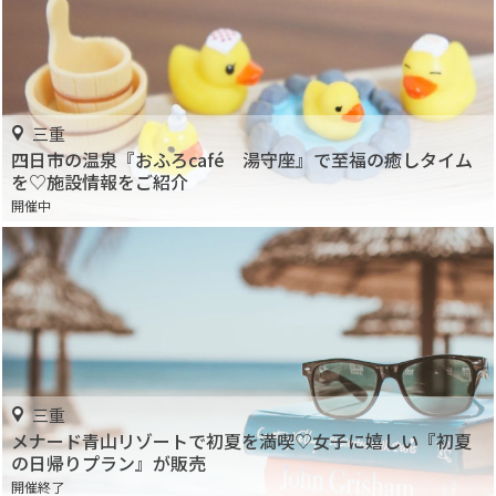
三重
四日市の温泉『おふろcafé 湯守座』で至福の癒しタイム
を♡施設情報をご紹介
開催中
三重
メナード青山リゾートで初夏を満喫♡女子に嬉しい『初夏
の日帰りプラン』が販売
開催終了