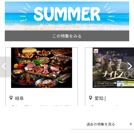
この特集をみる
岐阜
愛知 |
「肉の饗宴 ～背徳の旨味 溢れ
「のんほいパークナ
る肉の贅沢～」都ホテル 岐阜
ZOO」のんほいパー
長良川で開催
開催中
過去の特集を見る
開催中