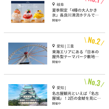
岐阜
夏季限定「4種の大人かき
氷」長良川清流ホテルで販
売
開催中
愛知 | 三重
東海エリアにある「日本の
屋外型テーマパーク敷地面
積ランキング」入りしてい
開催中
るテーマパーク！
愛知 |
名古屋観光といえば「名古
屋城」！2匹の金鯱を見に
行こう
開催中