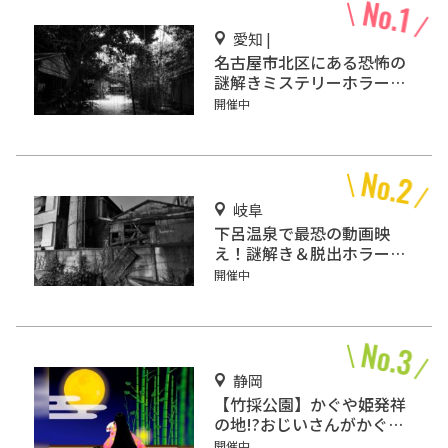
愛知 |
名古屋市北区にある恐怖の
謎解きミステリーホラー
「エモい家」あなたは行き
開催中
ますか？
岐阜
下呂温泉で最恐の動画映
え！謎解き＆脱出ホラーゲ
ーム『猟奇館』
開催中
静岡
【竹採公園】かぐや姫発祥
の地!?おじいさんがかぐや
姫を見つけた場所を見に行
開催中