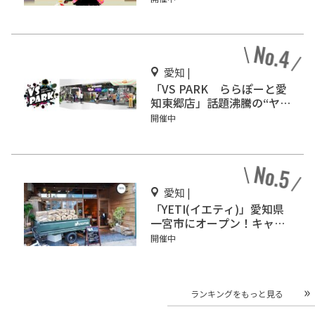
こう！
愛知 |
「VS PARK ららぽーと愛
知東郷店」話題沸騰の“ヤバ
すぎスポーツ”を体感せ
開催中
よ！
愛知 |
「YETI(イエティ)」愛知県
一宮市にオープン！キャン
プ気分を味わおう♪
開催中
ランキングをもっと見る