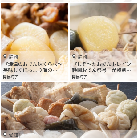
静岡
静岡
『焼津のおでん味くらべ〜
『しぞ～かおでんトレイン
美味しくほっこり海の
静岡おでん祭号』が特別運
幸〜』が焼津市で開催！12
行！電車内で“しぞーかおで
開催終了
開催終了
種類の「焼津おでん」を食
ん”とお酒を楽しもう♪
べくらべ♡
愛知 |