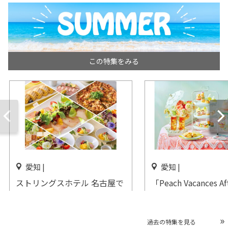
この特集をみる
愛知 |
愛知 |
ストリングスホテル 名古屋で
「Peach Vacances Af
「貸切 ビアホールプラン」を
tea」星ヶ丘迎賓館 
実施
レイスクラブで開催
過去の特集を見る
開催中
開催中