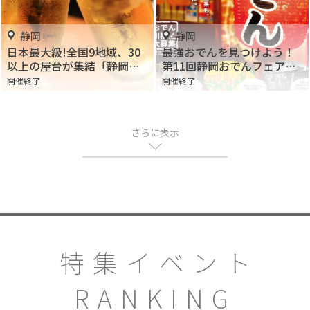
静岡
静岡
日本最大級!全国9地域、30
最強おでんを見つけよう！
以上の屋台が集結「静岡お
第11回静岡おでんフェア２
でんフェア 2017」
０１７
開催終了
開催終了
さらに表示
特集イベント
RANKING