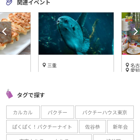
関連イベント
三重
名古屋
愛知
マンボウが食べられる!?道の
®︎
「トイ・
駅「紀伊長島マンボウ」
久屋大通公園
MY CA
開催中
タグで探す
開催
開催中
カルカル
パクチー
パクチーハウス東京
ぱくぱく！パクチーナイト
佐谷恭
新年会