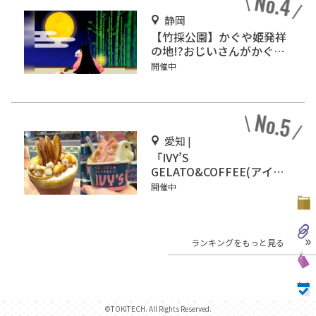
静岡
【竹採公園】かぐや姫発祥
の地!?おじいさんがかぐや
姫を見つけた場所を見に行
開催中
こう！
愛知 |
「IVY’S
GELATO&COFFEE(アイビ
ーズ ジェラート&コーヒ
開催中
ー)」イオンモール Nagoya
Noritake Gardenにオープ
ン！
ランキングをもっと見る
©TOKITECH. All Rights Reserved.