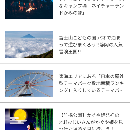
なキャンプ場「ネイチャーラン
ドかみのほ」
富士山こどもの国 パオで泊ま
って遊びまくろう!!静岡の人気
冒険王国!!
東海エリアにある「日本の屋外
型テーマパーク敷地面積ランキ
ング」入りしているテーマパー
ク！
【竹採公園】かぐや姫発祥の
地!?おじいさんがかぐや姫を見
つけた場所を見に行こう！