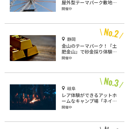
屋外型テーマパーク敷地面
積ランキング」入りしてい
開催中
るテーマパーク！
静岡
金山のテーマパーク！『土
肥金山』で砂金採り体験や
坑道観光を楽しもう♪
開催中
岐阜
レア体験ができるアットホ
ームなキャンプ場「ネイチ
ャーランドかみのほ」
開催中