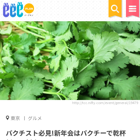
http://tcc.nifty.com/event/general/19479
東京
グルメ
パクチスト必見!新年会はパクチーで乾杯