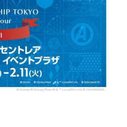
© Disney © Disney/Pixar © & ™ Lucasfilm Ltd.© 2024 MARVEL