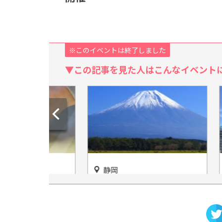
※このイベントは終了しました
▼この記事を見た人はこんなイベント
静岡
愛知
挙に味わ
富士山と一緒に遊んで・泊ま
愛知の
松鶴園 本
って・お腹いっぱい♪「朝霧
イター
高原もちや」
に行き