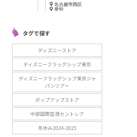
名古屋市西区
三重
愛知
新鮮な魚に採
うレ
5/10オープン！「mirume 深
羽の食の魅力
イ
緑茶房」で気軽に日本茶を楽
羽マルシェ」
タグで探す
しもう
開催中
開催中
ディズニーストア
ディズニーフラッグシップ東京
ディズニーフラッグシップ東京ジャ
パンツアー
ポップアップストア
中部国際空港セントレア
冬休み2024-2025