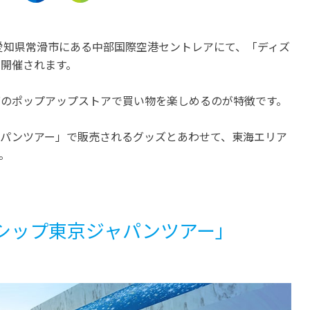
全国
一宮市
愛知
プチプラ北欧雑貨で海外旅行
ハンドメイド愛好家が集
の期間、愛知県常滑市にある中部国際空港セントレアにて、「ディズ
気分を楽しもう！おうち時間
トロビル「Re-TAiL(リテ
が開催されます。
を充実させるアイテム紹介！
ル)」
開催中
開催中
店のポップアップストアで買い物を楽しめるのが特徴です。
ャパンツアー」で販売されるグッズとあわせて、東海エリア
。
シップ東京ジャパンツアー」