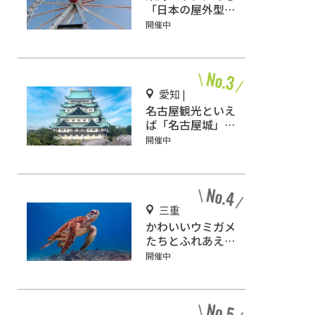
「日本の屋外型テ
ーマパーク敷地面
開催中
積ランキング」入
りしているテーマ
パーク！
愛知 |
名古屋観光といえ
ば「名古屋城」！
2匹の金鯱を見に
開催中
行こう
三重
かわいいウミガメ
たちとふれあえ
る！道の駅紀宝町
開催中
「ウミガメ公園」