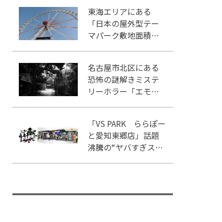
ム♪
東海エリアにある
「日本の屋外型テー
マパーク敷地面積ラ
ンキング」入りして
いるテーマパーク！
名古屋市北区にある
恐怖の謎解きミステ
リーホラー「エモい
家」あなたは行きま
すか？
「VS PARK ららぽー
と愛知東郷店」話題
沸騰の“ヤバすぎスポ
ーツ”を体感せよ！