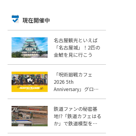
現在開催中
名古屋観光といえば
「名古屋城」！2匹の
金鯱を見に行こう
「呪術廻戦カフェ
2026 5th
Anniversary」グロー
バルゲート名古屋で
開催
鉄道ファンの秘密基
地!?「鉄道カフェはる
か」で鉄道模型を眺
めながらカフェタイ