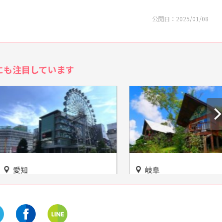
公開日：
2025/01/08
にも注目しています
岐阜
オススメ施設情報【ラ
自然も名前も美しい「油坂さ
まとめ記事】今日遊び
くらパーク」でコテージキャ
たい場所はどこ？
ンプを楽しもう！