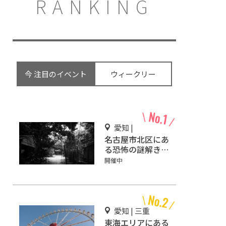
RANKING
今 注目のイベント
ウィークリー
愛知 |
名古屋市北区にあ
る恐怖の謎解きミ
ステリーホラー
開催中
「エモい家」あな
たは行きますか？
愛知 | 三重
東海エリアにある