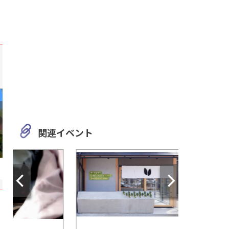
関連イベント
愛知
愛知
「豊田市和紙のふるさと」で
「ハワイアン フラダ
豊田小原和紙工芸を体験！
ー＆ワークショップ
ングスホテル 名古屋