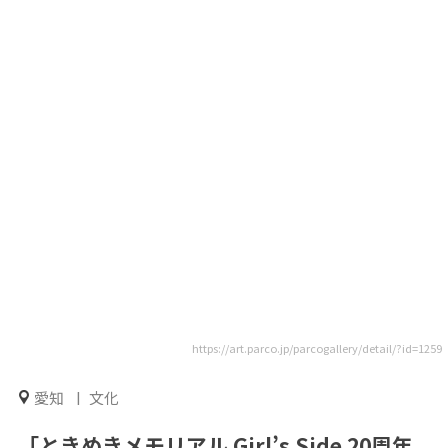
https://art.parco.jp/parcogallery/detail/?id=1259
愛知
文化
「ときめきメモリアル Girl’s Side 20周年