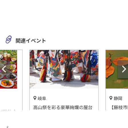
関連イベント
岐阜
静岡
高山祭を彩る豪華絢爛の屋台
【藤枝市
刺激的麻
が勢揃い！「高山祭屋台会
館】サッ
ニーズビ
館」
べ！
名古屋で