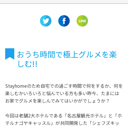
におまか
愛知・半田市【ベリーガーデ
三重県の
館
ンズ】アクセス抜群!自然とイ
びきの祖
チゴをたっぷり楽しんじゃ
お祈りを
え!!
おうち時間で極上グルメを楽
しむ!!
Stayhomeのため自宅での過ごす時間で何をするか、何を
楽しむかいろいろと悩んでいる方も多い昨今、たまには
お家でグルメを楽しんでみてはいかがでしょうか？
今回は老舗2大ホテルである「名古屋観光ホテル」と「ホ
テルナゴヤキャッスル」が共同開発した「シェフズキッ