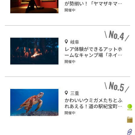
が勢揃い！「ヤマザキマザ
ック美術館」
開催中
岐阜
レア体験ができるアットホ
ームなキャンプ場「ネイチ
ャーランドかみのほ」
開催中
三重
かわいいウミガメたちとふ
れあえる！道の駅紀宝町
「ウミガメ公園」
開催中