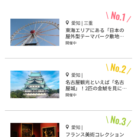
愛知 | 三重
東海エリアにある「日本の
屋外型テーマパーク敷地面
積ランキング」入りしてい
開催中
るテーマパーク！
愛知 |
名古屋観光といえば「名古
屋城」！2匹の金鯱を見に
行こう
開催中
愛知 |
フランス美術コレクション