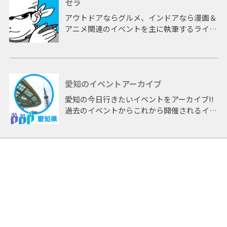
セラ
アウトドアならグルメ、インドアなら漫画＆
アニメ関連のイベントを主に執筆するライタ
ー。もともと漫画屋さんを目指していたが挫
折。イラスト書きを経てライター業務に活動
を進める。
ライター採用を期に各種SNSをスタートした
愛知のイベントアーカイブ
ため、まだまだ内容は充実していませんが、
ここの記事では書けなかった情報やイラスト
愛知の今日行きたいイベントをアーカイブ!!
などはブログ、SNSなどで紹介します。
過去のイベントからこれから開催されるイベ
なおInstagramは完全に飯テロ用アカウント
ントまで 「愛知」開催のイベントをアーカ
なのであしからず。
イブしたページです。