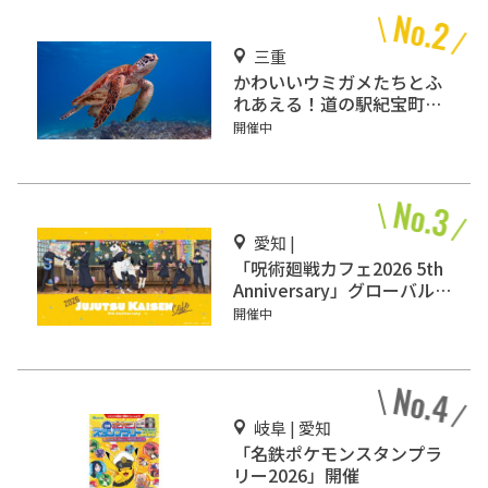
三重
かわいいウミガメたちとふ
れあえる！道の駅紀宝町
「ウミガメ公園」
開催中
愛知 |
「呪術廻戦カフェ2026 5th
Anniversary」グローバル
ゲート名古屋で開催
開催中
岐阜 | 愛知
「名鉄ポケモンスタンプラ
リー2026」開催