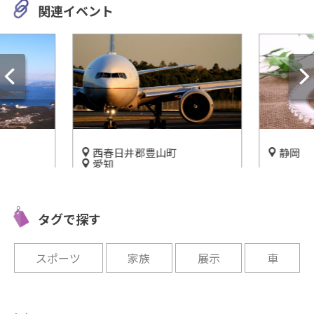
関連イベント
西春日井郡豊山町
静岡
愛知
下に！ド
マンゴー
国内初の小型旅客ジェット機
もできる
果物も栽
を間近で見学！MRJミュージ
イン」
介！
タグで探す
アム(愛知県豊山町)
開催中
開催中
スポーツ
家族
展示
車