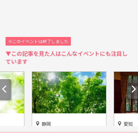
※このイベントは終了しました
▼この記事を見た人はこんなイベントにも注目し
ています
静岡
愛知
に冒険し
「22世紀の丘公園」美しい樹
松坂屋の