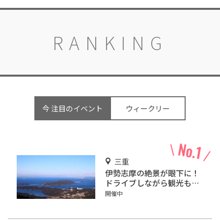
RANKING
今 注目のイベント
ウィークリー
三重
伊勢志摩の絶景が眼下に！
ドライブしながら観光もで
きる「伊勢志摩スカイライ
開催中
ン」