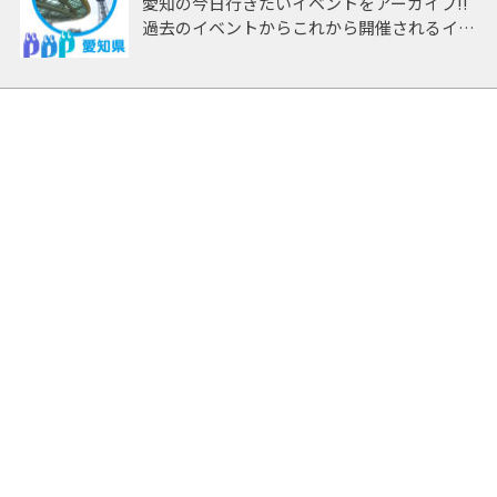
愛知の今日行きたいイベントをアーカイブ!!
[TV] H13～15 NHK中学生日記出演 / H18～
過去のイベントからこれから開催されるイベ
20 中京テレビ TA☆ROレギュラー出演 / H20
ントまで 「愛知」開催のイベントをアーカ
バリバリ電波アイドル出演 優勝 / 中京テレビ
イブしたページです。
情報パレット / メ～テレ 知りたい嬢 / H21～
22 メ～テレ めちゃレンジャ→ アシスタント
MC / H22～24 メ～テレ めちゃぶり アシスタ
ントMC
[音楽] H19 TA☆RO組 学園天国 / H20 ベタベ
タBeter Love着うた配信 / H20 JEWELS
feat.纐纈みさき Happy days
[雑誌] H22 ヤングマガジン グラビアデビュ
ー / H22 週刊プレイボーイ
[CM] H22 ラウンドワン
[映画] H24 「AFO」堤幸彦監督