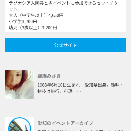
ラグナシア入園券と当イベントに参加できるセットチケ
ット
大人（中学生以上）4,650円
小学生3,700円
幼児（3歳以上）3,200円
公式サイト
纐纈みさき
1988年6月10日生まれ 愛知県出身。趣味・
特技は旅行、料理。
ドラマ「中学生日記」の他、バラエティー、
情報番組にレギュラー出演。雑誌のグラビア
や音楽活動、イベントなど幅広く活躍。
一児の母となった現在でも各方面で注目を集
愛知のイベントアーカイブ
めている。