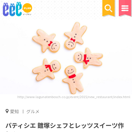
http://www.lagunatenbosch.co.jp/event/2015/new_restaurant/index.html
愛知
グルメ
パティシエ 鎧塚シェフとレッツスイーツ作