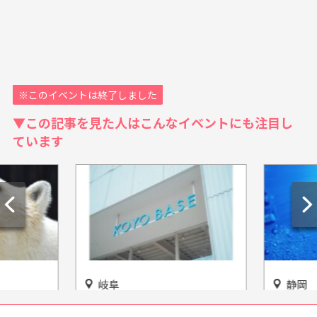
※このイベントは終了しました
▼この記事を見た人はこんなイベントにも注目し
ています
岐阜
静岡
橋総合動植
うつわの複合体験施設
歴史と今