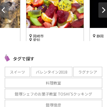
岡崎市
静岡
愛知
里」名産
静岡・掛
ぶどう狩りにBBQ！大自然の
山を眺め
んのおも
中で遊べる「幸果園」
イアナイ
タグで探す
開催中
開催中
スイーツ
バレンタイン2018
ラグナシア
料理教室
鎧塚シェフのお菓子教室 TOSHI'Sクッキング
鎧塚俊彦