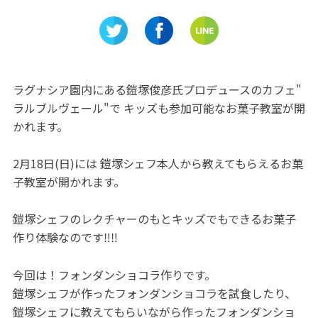
! 料金や
「KOYO BASE」岐阜県土岐市
おう♪「
!!
にオープン
物館・駿
ラグナシア園内にある鎧塚俊彦氏プロデュースのカフェ"
ラルブルヴェール"で キッズも参加可能なお菓子教室が開
かれます。
2月18日(日)には 鎧塚シェフ本人から教えてもらえるお菓
子教室が開かれます。
鎧塚シェフのレクチャーのもとキッズでもできるお菓子
作り体験なのです‼‼
今回は！フォンダンショコラ作りです。
鎧塚シェフが作ったフォンダンショコラを試食したり、
鎧塚シェフに教えてもらいながら作ったフォンダンショ