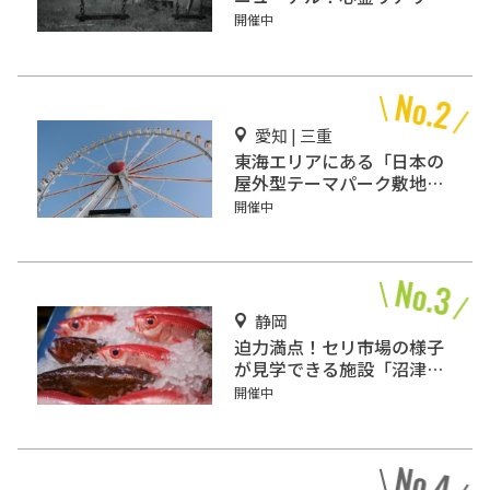
ィー型恐怖体験
開催中
愛知 | 三重
東海エリアにある「日本の
屋外型テーマパーク敷地面
積ランキング」入りしてい
開催中
るテーマパーク！
静岡
迫力満点！セリ市場の様子
が見学できる施設「沼津魚
市場 INO」
開催中