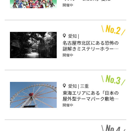
古屋で開催
開催中
愛知 |
名古屋市北区にある恐怖の
謎解きミステリーホラー
「エモい家」あなたは行き
開催中
ますか？
愛知 | 三重
東海エリアにある「日本の
屋外型テーマパーク敷地面
積ランキング」入りしてい
開催中
るテーマパーク！