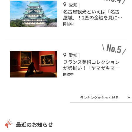
愛知 |
名古屋観光といえば「名古
屋城」！2匹の金鯱を見に
行こう
開催中
愛知 |
フランス美術コレクション
が勢揃い！「ヤマザキマザ
ック美術館」
開催中
ランキングをもっと見る
最近のお知らせ