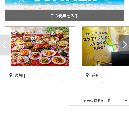
この特集をみる
愛知 |
愛知 |
「四川料理フェア＜刺激的麻
特別展「スケスケ展
辣味＞サマーチャイニーズビ
ると見える仕組みの
ュッフェ」ヒルトン名古屋で
ＦＵＪＩなごや科学
過去の特集を見る
開催
開催中
開催中