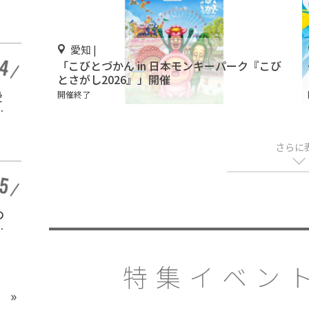
&
ク敷地面積ランキン
開催中
ー
グ」入りしているテー
マパーク！
愛知 |
「こびとづかん in 日本モンキーパーク『こび
とさがし2026』」開催
愛知 |
愛
「呪術廻戦カフェ2026
開催終了
5th Anniversary」グロ
味
ーバルゲート名古屋で
開催中
開催
さらに
静岡
の
金山のテーマパーク！
『土肥金山』で砂金採
り体験や坑道観光を楽
開催中
しもう♪
特集イベント