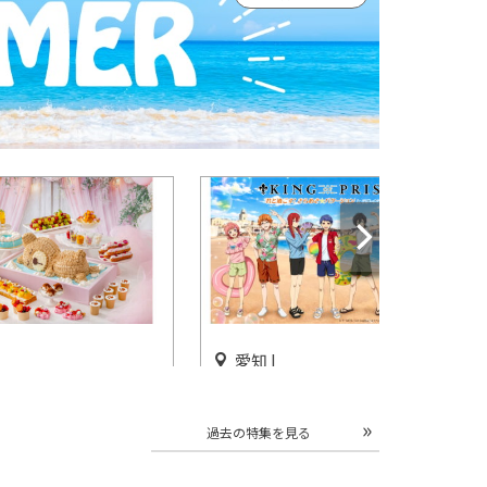
愛知 |
スイーツビュッフェ
「KING OF PRISM 君と過ご
アフタヌーンティ
す！ きらめき☆バケーション
過去の特集を見る
トン名古屋で開催
in ラグーナテンボス」開催
開催中