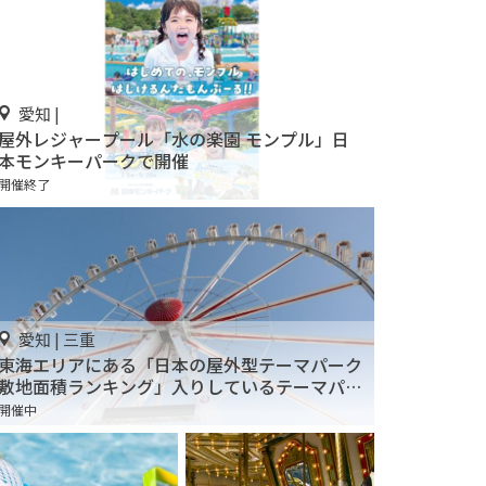
愛知 |
屋外レジャープール「水の楽園 モンプル」日
本モンキーパークで開催
開催終了
愛知 | 三重
東海エリアにある「日本の屋外型テーマパーク
敷地面積ランキング」入りしているテーマパー
ク！
開催中