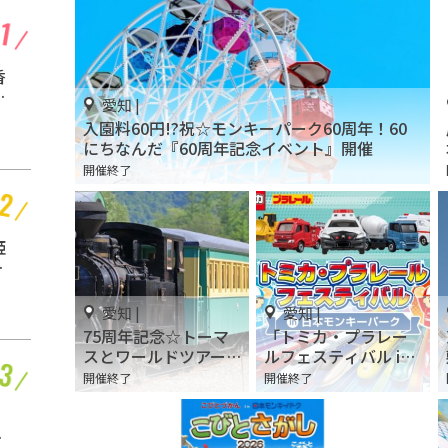
愛知 |
香
夏休み特別企画☆でん
息
きの科学館「ナイトミ
愛知 |
ュージアム 夏だ！夜
開催終了
入園料60円!?祝☆モンキーパーク60周年！60
まで遊ぼう！」でちょ
にちなんだ『60周年記念イベント』開催
っとした夜遊び！
開催終了
愛知 |
姫
「OVER THE
ん
SUMMER」ジェイアー
た
ル名古屋タカシマヤで
開催終了
開催
愛知 |
愛知 |
75周年記念☆トーマ
「トミカ・プラレー
スとワールドツアー
ルフェスティバル in
へゴー♪「きかんし
日本モンキーパー
開催終了
開催終了
愛知 | 三重
ゃトーマスとなかま
ク」開催
たち わくわくフェ
東海エリアにある「日
スティバル！」
ア
本の屋外型テーマパー