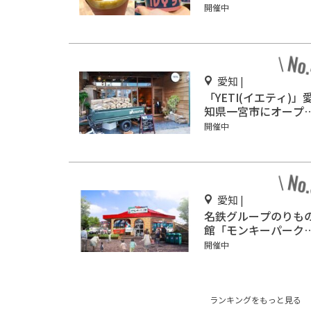
イビーズ ジェラート
開催中
コーヒー)」イオンモ
ル Nagoya Noritake
Gardenにオープン！
愛知 |
「YETI(イエティ)」
知県一宮市にオープ
ン！キャンプ気分を
開催中
わおう♪
愛知 |
名鉄グループのりも
館「モンキーパーク
駅」3/2オープン
開催中
ランキングをもっと見る