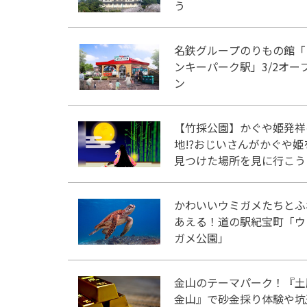
う
名鉄グループのりもの館「
ンキーパーク駅」3/2オー
ン
【竹採公園】かぐや姫発祥
地!?おじいさんがかぐや姫
見つけた場所を見に行こう
かわいいウミガメたちとふ
あえる！道の駅紀宝町「ウ
ガメ公園」
金山のテーマパーク！『土
金山』で砂金採り体験や坑