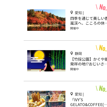
愛知 |
四季を通じて美しい
嵐渓へ、こころの休
においでん♪
開催中
静岡
【竹採公園】かぐや
発祥の地!?おじいさ
がかぐや姫を見つけ
開催中
場所を見に行こう！
愛知 |
「IVY’S
GELATO&COFFEE(