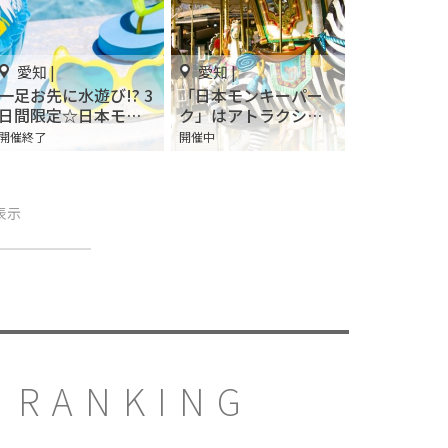
愛知 |
愛知 |
一足お先に水遊び!? 3
「日本モンキーパー
日間限定☆日本モン
ク」はアトラクショ
キーパークの『ウォ
ンの種類が豊富！夏
開催終了
開催中
ーターフェス』
にはプールも！
表示
RANKING