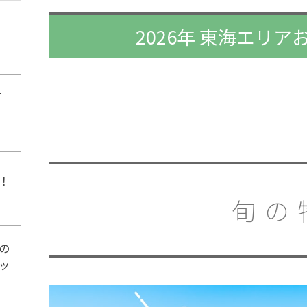
2026年 東海エリ
事
！
旬の
の
ッ