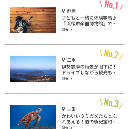
静岡
子どもと一緒に体験学習♪
『浜松市楽器博物館』で世
界の楽器を鑑賞しよう！
開催中
三重
伊勢志摩の絶景が眼下に！
ドライブしながら観光もで
きる「伊勢志摩スカイライ
開催中
ン」
三重
かわいいウミガメたちとふ
れあえる！道の駅紀宝町
「ウミガメ公園」
開催中