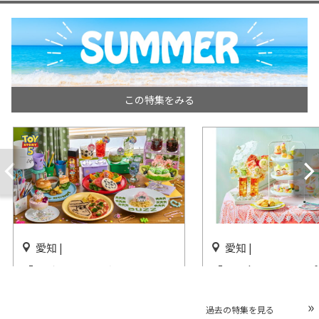
この特集をみる
愛知 |
愛知 |
「トイ・ストーリー5」OH
「Peach Vacances Af
MY CAFE グローバルゲートで
tea」星ヶ丘迎賓館 
開催
レイスクラブで開催
過去の特集を見る