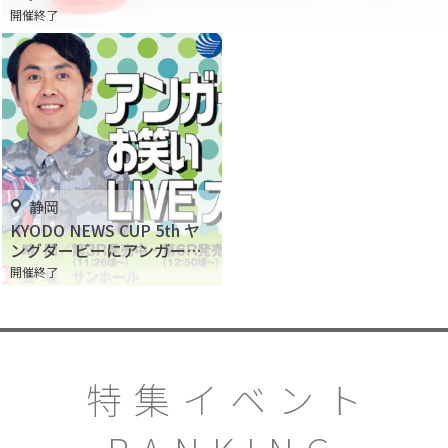
開催終了
静岡
KYODO NEWS CUP 5th ヤ
ングダービーにアンガール
ズがやってくる！9月はボー
開催終了
トレース浜名湖に行こう！
特集イベント