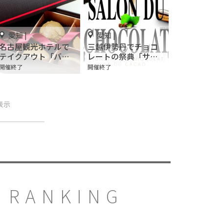
愛知 |
愛知 |
名古屋観光ホテルで
三越伊勢丹でチョコ
テイクアウト「バレ
レートの祭典「サロ
ンタインセレクショ
ン・デュ・ショコラ
開催終了
開催終了
ン」
2021」開催
表示
RANKING