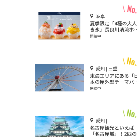
岐阜
夏季限定「4種の大人
き氷」長良川清流ホ
ルで販売
開催中
愛知 | 三重
東海エリアにある「
本の屋外型テーマパ
ク敷地面積ランキン
開催中
グ」入りしているテ
マパーク！
愛知 |
名古屋観光といえば
「名古屋城」！2匹の