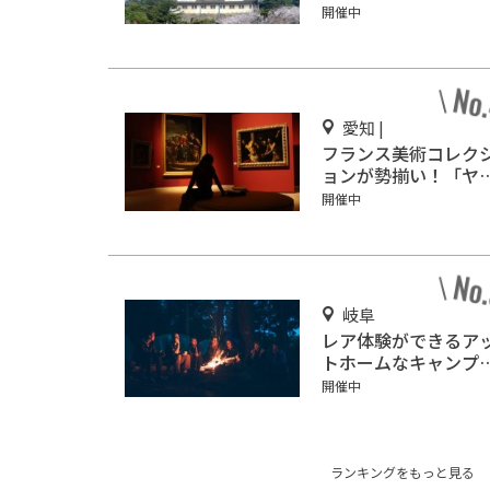
鯱を見に行こう
開催中
愛知 |
フランス美術コレク
ョンが勢揃い！「ヤ
ザキマザック美術館
開催中
岐阜
レア体験ができるア
トホームなキャンプ
「ネイチャーランド
開催中
みのほ」
ランキングをもっと見る