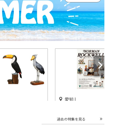
愛知 |
バードカービングの
企画展「続・ノーマン・ロッ
木彫りの野鳥大図鑑
クウェル展」横山美術館で開
過去の特集を見る
市立博物館で開催
催
開催中