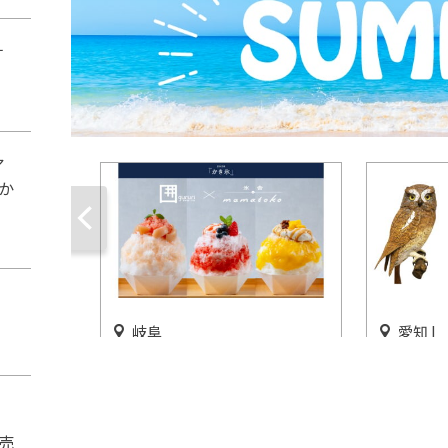
ナ
ア
か
岐阜
愛知 |
夏季限定「4種の大人かき
企画展「
氷」長良川清流ホテルで販売
世界 ～
～」半田
開催中
売
開催中