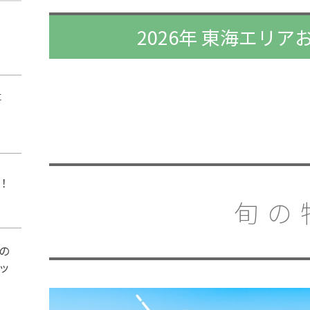
2026年 東海エリ
事
！
旬の
の
ッ