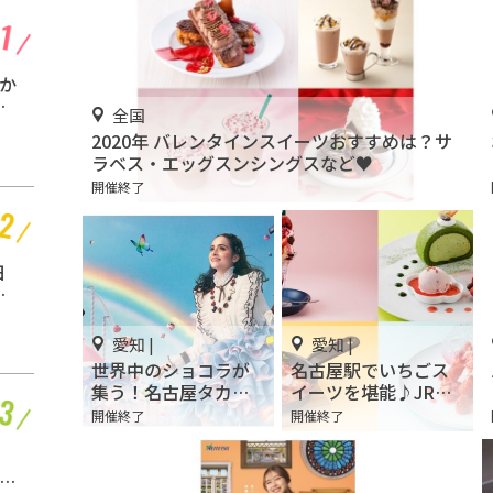
愛知 | 三重
か
東海エリアにある「日
テ
本の屋外型テーマパー
全国
ク敷地面積ランキン
開催中
2020年 バレンタインスイーツおすすめは？サ
グ」入りしているテー
ラベス・エッグスンシングスなど♥
マパーク！
開催終了
愛知 |
日
名古屋観光といえば
ー
「名古屋城」！2匹の金
鯱を見に行こう
開催中
ー
愛知 |
愛知 |
世界中のショコラが
名古屋駅でいちごス
集う！名古屋タカシ
イーツを堪能♪JRセ
マヤで「2022 アムー
ントラルタワーズ・
開催終了
開催終了
静岡
ル・デュ・ショコ
JRゲートタワーに行
ラ」開催
こう！
お茶と田舎と、時々ご
金
飯♪静岡満喫「マルモ