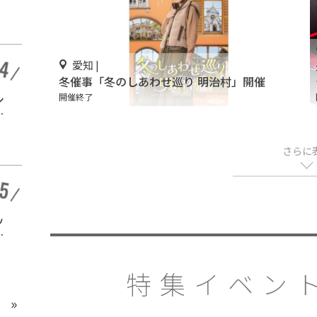
農園」
開催中
愛知 |
冬催事「冬のしあわせ巡り 明治村」開催
静岡
シ
キッズのプールデビュ
開催終了
マ
ーに最適！「雄踏総合
」
公園・亀崎ファミリー
開催終了
ランドプール」
さらに
愛知 |
ッ
サブカルチャーとポッ
場
プカルチャーとは？違
か
いや意味や歴史を分か
開催終了
りやすく解説
特集イベント