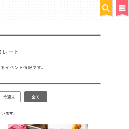
コレート
するイベント情報です。
今週末
全て
ています。