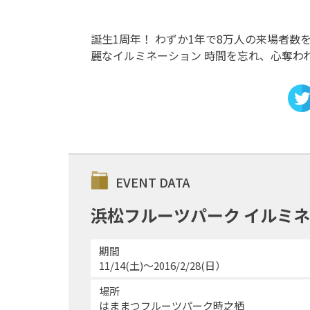
誕生1周年！ わずか1年で8万人の来場者数
麗なイルミネーション 時間を忘れ、心奪わ
EVENT DATA
浜松フルーツパーク イルミ
期間
11/14(土)～2016/2/28(日）
場所
はままつフルーツパーク時之栖