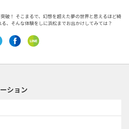
岐阜
碧南市
愛知
さるぼぼやマイ箸づくりなど
を突破！ そこまるで、幻想を超えた夢の世界と思えるほど綺
日本初の白だしを生みだ
豊富な体験を予約なしで！
れる、そんな体験をしに浜松までお出かけしてみては？
場所！「七福醸造 ありが
「飛騨高山思い出体験館」
の里」
開催中
開催中
ネーション