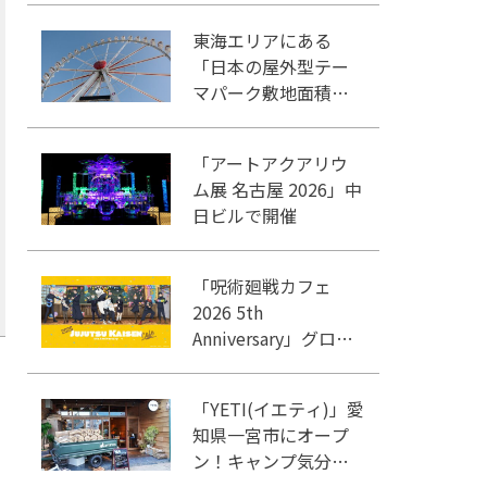
東海エリアにある
「日本の屋外型テー
マパーク敷地面積ラ
ンキング」入りして
いるテーマパーク！
「アートアクアリウ
ム展 名古屋 2026」中
日ビルで開催
「呪術廻戦カフェ
2026 5th
Anniversary」グロー
バルゲート名古屋で
開催
「YETI(イエティ)」愛
知県一宮市にオープ
ン！キャンプ気分を