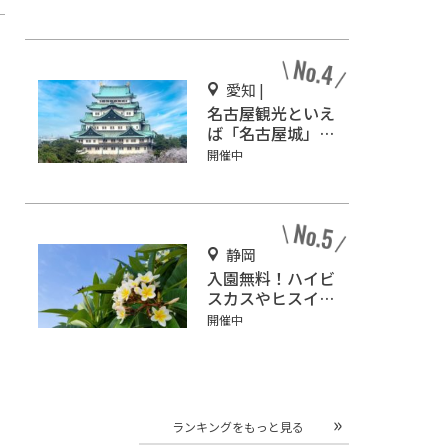
坑道観光を楽しも
う♪
愛知 |
名古屋観光といえ
ば「名古屋城」！
2匹の金鯱を見に
開催中
行こう
静岡
入園無料！ハイビ
スカスやヒスイカ
ズラが咲く『下賀
開催中
茂熱帯植物園』で
南国気分♪
ランキングをもっと見る