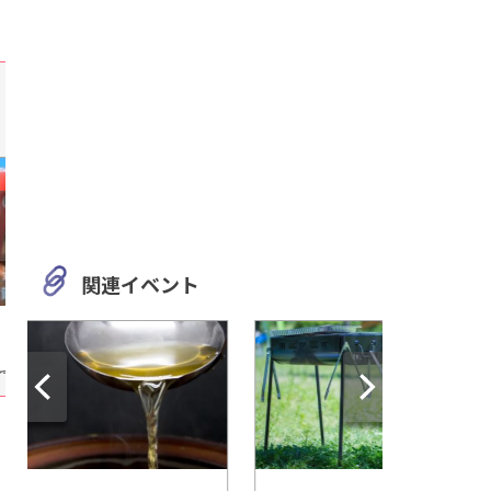
関連イベント
静岡
静岡
一風変わった石たちと出会え
伊豆半島ジオパーク
る「奇石博物館」をご紹介！
アム「ジオリア」で
見て、伊豆の成り立