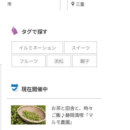
三重
西尾市
愛知
自然に囲まれた池のほとりで
した
抹茶とアート
遊びつくそう！「五桂池 ふる
とう
う、上質な時
さと村」
タグで探す
店」
開催中
開催中
イルミネーション
スイーツ
フルーツ
浜松
親子
現在開催中
お茶と田舎と、時々
ご飯♪静岡満喫「マ
ルモ農園」