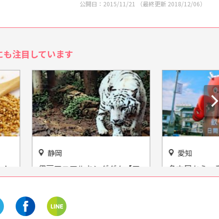
公開日：
2015/11/21
（最終更新
2018/12/06
）
にも注目しています
愛知
ニマルキングダム【ア
名古屋から一番近い島！見ど
名物】動物勝負とは!?
ころ満載の『日間賀島』のお
ワイトタイガーが間近
出かけ情報をご紹介
れる?