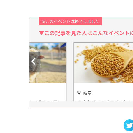
※このイベントは終了しました
▼この記事を見た人はこんなイベント
岐阜
静岡
いで1日
小さな胡麻の大きなパワー！
伊豆ア
と一緒に
岐阜県関ケ原「胡麻の郷」が
ニキン
で楽しもう
オモシロイ♪
あのホ
で見ら