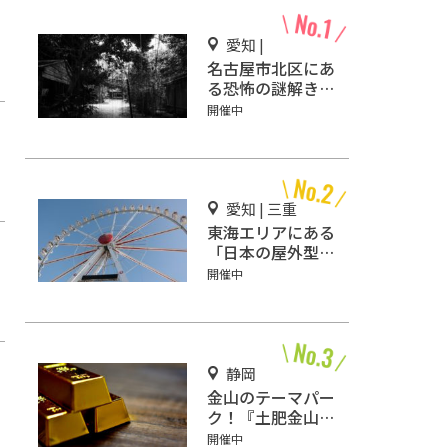
愛知 |
名古屋市北区にあ
る恐怖の謎解きミ
ステリーホラー
開催中
「エモい家」あな
たは行きますか？
愛知 | 三重
東海エリアにある
「日本の屋外型テ
ーマパーク敷地面
開催中
積ランキング」入
りしているテーマ
パーク！
静岡
金山のテーマパー
ク！『土肥金山』
で砂金採り体験や
開催中