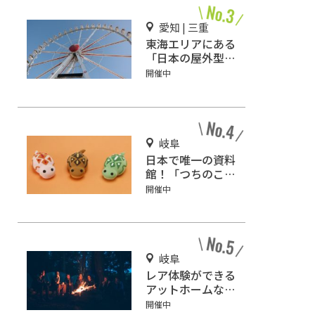
愛知 | 三重
東海エリアにある
「日本の屋外型テ
ーマパーク敷地面
開催中
積ランキング」入
りしているテーマ
パーク！
岐阜
日本で唯一の資料
館！「つちのこ
館」
開催中
岐阜
レア体験ができる
アットホームなキ
ャンプ場「ネイチ
開催中