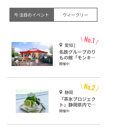
今 注目のイベント
ウィークリー
愛知 |
名鉄グループのり
もの館「モンキー
パーク駅」3/2オ
開催中
ープン
静岡
「茶氷プロジェク
ト」静岡県内で
65店舗で開催
開催中