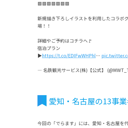
🟩🟩🟩🟩🟩🟩🟩
新規描き下ろしイラストを利用したコラボグ
場！！
詳細やご予約はコチラへ🚩
宿泊プラン
▶️
https://t.co/EDIFwWHPhl
…
pic.twitte
— 名鉄観光サービス(株)【公式】 (@MWT_Tr
愛知・名古屋の13事
今回の「でらます」には、愛知・名古屋を代