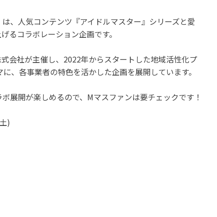
名古屋市中村区
全国
愛知
M」は、人気コンテンツ『アイドルマスター』シリーズと愛
ゴジラたちがYouTubeに
ランチ＆ディナーブッフェ
戦!?【ゴジばん】家族で
上げるコラボレーション企画です。
「～Taste of Hawaii～」名古
れるゴジラチャンネル!!
屋プリンスホテル スカイタワ
式会社が主催し、2022年からスタートした地域活性化プ
開催中
ーで開催
マに、各事業者の特色を活かした企画を展開しています。
開催中
コラボ展開が楽しめるので、Mマスファンは要チェックです！
土)