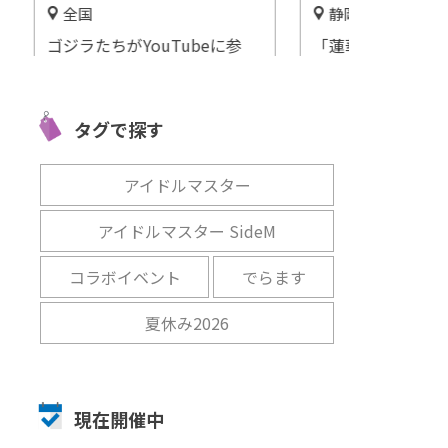
静岡
名古屋市港
愛知
参
「蓮華寺池公園」で楽しむ、
「レゴランド®
見ら
「花・水・鳥・笑顔」
の夏」開催
開催中
開催中
タグで探す
アイドルマスター
アイドルマスター SideM
コラボイベント
でらます
夏休み2026
現在開催中