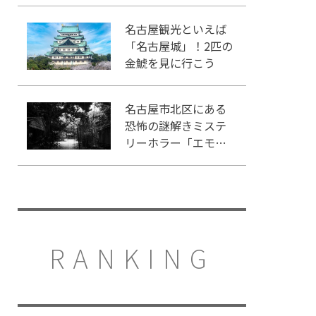
ンキング」入りして
いるテーマパーク！
名古屋観光といえば
「名古屋城」！2匹の
金鯱を見に行こう
名古屋市北区にある
恐怖の謎解きミステ
リーホラー「エモい
家」あなたは行きま
すか？
RANKING