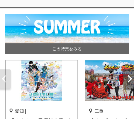
この特集をみる
愛知 |
三重
「メダリスト展 愛知会場」名
「イナズマイレブン
古屋パルコで開催
のヴィクトリーロー