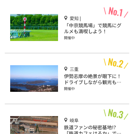
愛知 |
「中京競馬場」で競馬にグ
ルメも満喫しよう！
開催中
三重
伊勢志摩の絶景が眼下に！
ドライブしながら観光もで
きる「伊勢志摩スカイライ
開催中
ン」
岐阜
鉄道ファンの秘密基地!?
「鉄道カフェはるか」で鉄