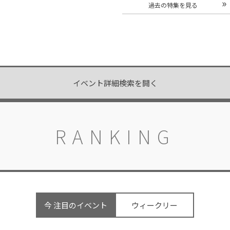
のイナズマフィエスタ
開催中
過去の特集を見る
摩スペイン村」開催
開催中
イベント詳細検索を開く
RANKING
今 注目のイベント
ウィークリー