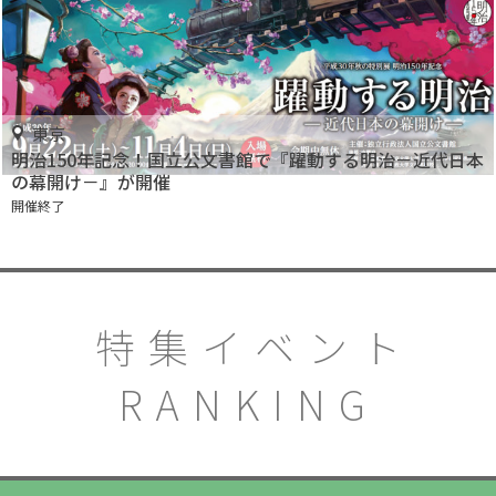
東京
明治150年記念！国立公文書館で『躍動する明治－近代日本
の幕開け－』が開催
開催終了
特集イベント
RANKING