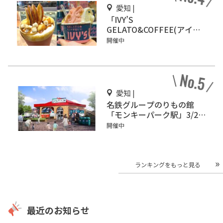
愛知 |
「IVY’S
GELATO&COFFEE(アイビ
ーズ ジェラート&コーヒ
開催中
ー)」イオンモール Nagoya
Noritake Gardenにオープ
ン！
愛知 |
名鉄グループのりもの館
「モンキーパーク駅」3/2オ
ープン
開催中
ランキングをもっと見る
最近のお知らせ