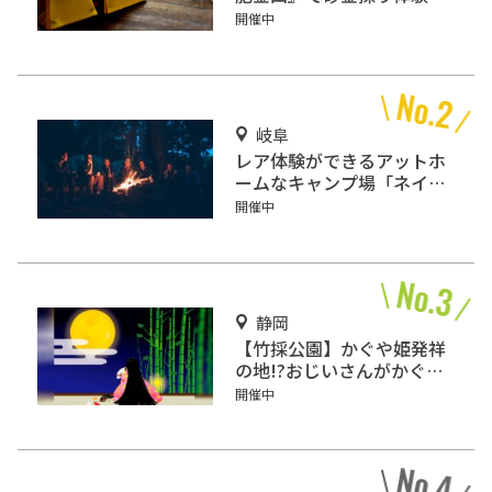
坑道観光を楽しもう♪
開催中
岐阜
レア体験ができるアットホ
ームなキャンプ場「ネイチ
ャーランドかみのほ」
開催中
静岡
【竹採公園】かぐや姫発祥
の地!?おじいさんがかぐや
姫を見つけた場所を見に行
開催中
こう！