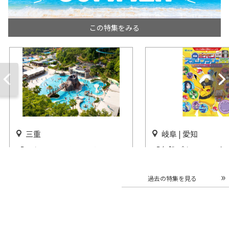
この特集をみる
三重
岐阜 | 愛知
「アクア・アドベンチャー」
「名鉄ポケモンスタ
鈴鹿サーキットパークで開催
ー2026」開催
開催中
開催中
過去の特集を見る