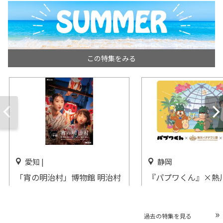
この特集をみる
愛知 |
静岡
「宵の明治村」博物館 明治村
『パプワくん』×熱
で開催
ワニ園×伊豆急行の
コラボイベント開催
開催中
開催中
過去の特集を見る