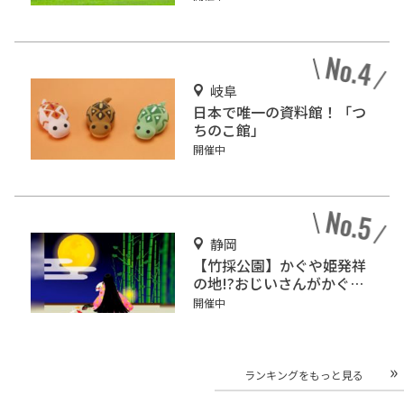
岐阜
日本で唯一の資料館！「つ
ちのこ館」
開催中
静岡
【竹採公園】かぐや姫発祥
の地!?おじいさんがかぐや
姫を見つけた場所を見に行
開催中
こう！
ランキングをもっと見る