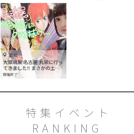
愛知
大銀魂展 名古屋 丸栄に行っ
てきました‼︎ まさかの土下
座でお出迎え♪
開催終了
特集イベント
RANKING