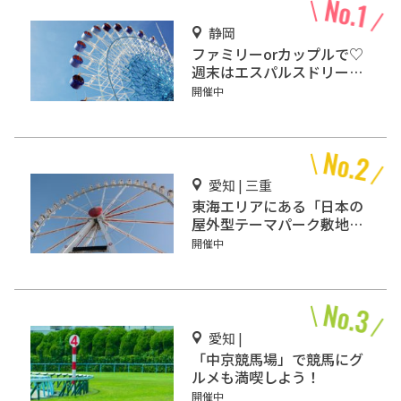
静岡
ファミリーorカップルで♡
週末はエスパルスドリーム
プラザで楽しもう！
開催中
愛知 | 三重
東海エリアにある「日本の
屋外型テーマパーク敷地面
積ランキング」入りしてい
開催中
るテーマパーク！
愛知 |
「中京競馬場」で競馬にグ
ルメも満喫しよう！
開催中