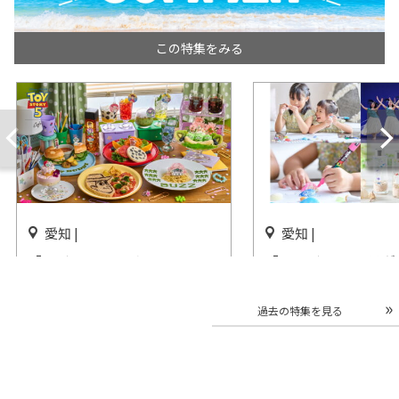
この特集をみる
愛知 |
愛知 |
「トイ・ストーリー5」OH
「ハワイアン フラダ
MY CAFE グローバルゲートで
ー＆ワークショップ
開催
ングスホテル 名古屋
過去の特集を見る
開催終了
開催中