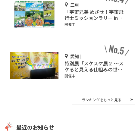
三重
「宇宙兄弟 めざせ！宇宙飛
行士ミッションラリー in 志
摩グリーンアドベンチャ
開催中
ー」開催
愛知 |
特別展「スケスケ展２ ～ス
ケると見える仕組みの世界
～」ＦＵＪＩなごや科学館
開催中
で開催
ランキングをもっと見る
最近のお知らせ