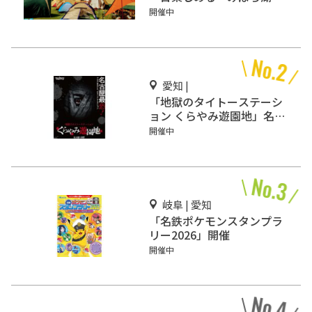
キャンプサイト」
開催中
愛知 |
「地獄のタイトーステーシ
ョン くらやみ遊園地」名古
屋・大須にオープン
開催中
岐阜 | 愛知
「名鉄ポケモンスタンプラ
リー2026」開催
開催中