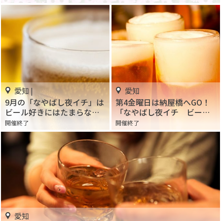
愛知 |
愛知
9月の「なやばし夜イチ」は
第4金曜日は納屋橋へGO！
ビール好きにはたまらない
「なやばし夜イチ ビール
「ビール祭り」を開催！
祭り」
開催終了
開催終了
愛知