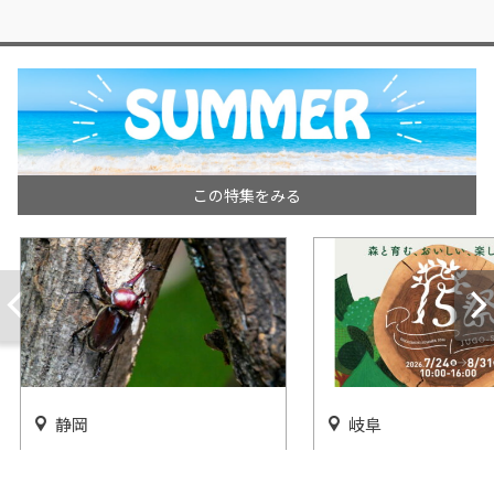
この特集をみる
静岡
岐阜
「発見と体験がいっぱい。カ
「15祭～森と育む、
ブトムシ＆クワガタの世界」
い、楽しい時間～」