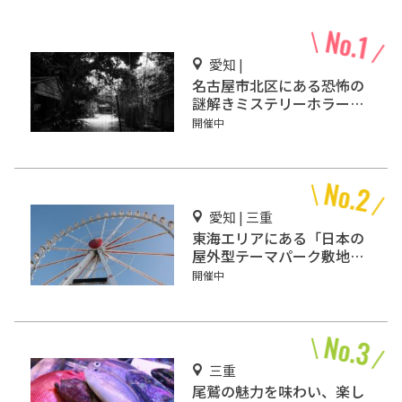
愛知 |
名古屋市北区にある恐怖の
謎解きミステリーホラー
「エモい家」あなたは行き
開催中
ますか？
愛知 | 三重
東海エリアにある「日本の
屋外型テーマパーク敷地面
積ランキング」入りしてい
開催中
るテーマパーク！
三重
尾鷲の魅力を味わい、楽し