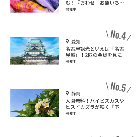
む！『おわせ お魚いち
ば おとと』をご紹介
開催中
愛知 |
名古屋観光といえば「名古
屋城」！2匹の金鯱を見に
行こう
開催中
静岡
入園無料！ハイビスカスや
ヒスイカズラが咲く『下賀
茂熱帯植物園』で南国気分
開催中
♪