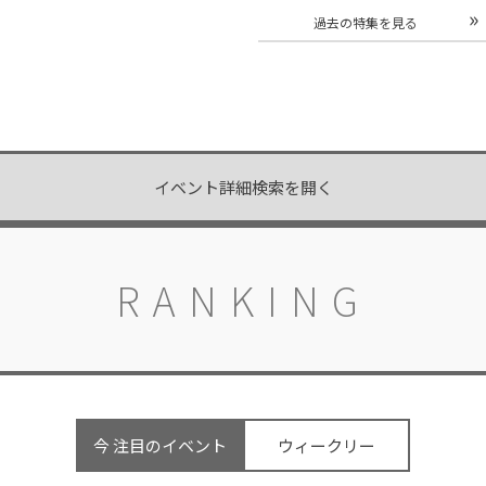
三島スカイウォークで開催
森で開催
過去の特集を見る
開催中
開催中
イベント詳細検索を開く
RANKING
今 注目のイベント
ウィークリー