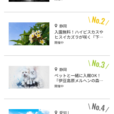
ますか？
静岡
入園無料！ハイビスカスや
ヒスイカズラが咲く『下賀
茂熱帯植物園』で南国気分
開催中
♪
静岡
ペットと一緒に入館OK！
『伊豆高原メルヘンの森美
術館』をご紹介
開催中
愛知 |