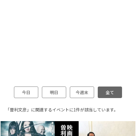
今日
明日
今週末
全て
「曽利文彦」に関連するイベントに1件が該当しています。