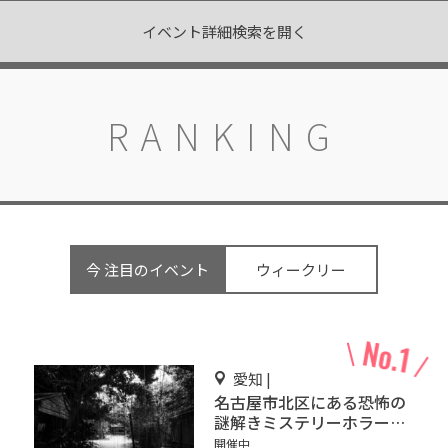
イベント詳細検索を開く
RANKING
今 注目のイベント
ウィークリー
愛知 |
名古屋市北区にある恐怖の
謎解きミステリーホラー
「エモい家」あなたは行き
開催中