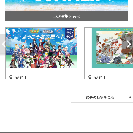
この特集をみる
愛知 |
愛知 |
「でらます」×「アイドルマ
「CHUNICHI BUILD
スター SideM」愛知・名古屋
SUMMER FAIR 20
過去の特集を見る
で開催
ルで開催
開催中
開催中