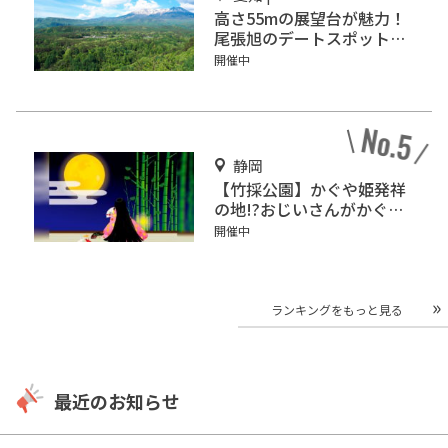
高さ55mの展望台が魅力！
尾張旭のデートスポット
「スカイワードあさひ」
開催中
静岡
【竹採公園】かぐや姫発祥
の地!?おじいさんがかぐや
姫を見つけた場所を見に行
開催中
こう！
ランキングをもっと見る
最近のお知らせ