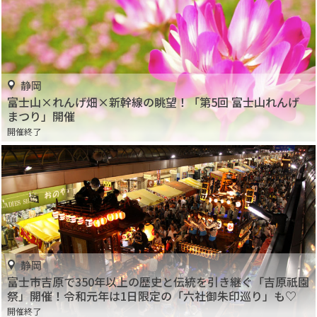
静岡
富士山×れんげ畑×新幹線の眺望！「第5回 富士山れんげ
まつり」開催
開催終了
静岡
富士市吉原で350年以上の歴史と伝統を引き継ぐ「吉原祇園
祭」開催！令和元年は1日限定の「六社御朱印巡り」も♡
開催終了