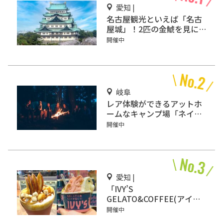
愛知 |
名古屋観光といえば「名古
屋城」！2匹の金鯱を見に
行こう
開催中
岐阜
レア体験ができるアットホ
ームなキャンプ場「ネイチ
ャーランドかみのほ」
開催中
愛知 |
「IVY’S
GELATO&COFFEE(アイビ
ーズ ジェラート&コーヒ
開催中
ー)」イオンモール Nagoya