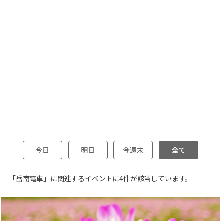
今日
明日
今週末
全て
「岳南電車」に関連するイベントに4件が該当しています。