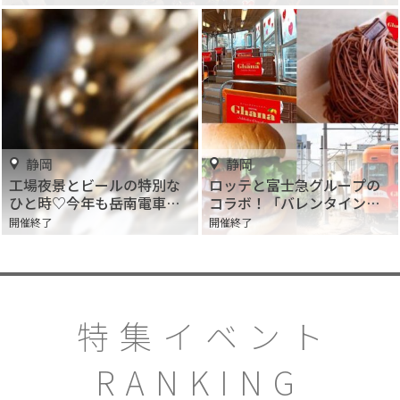
静岡
静岡
工場夜景とビールの特別な
ロッテと富士急グループの
ひと時♡今年も岳南電車で
コラボ！「バレンタインの
『JAZZ TRAIN2019』が開
せいにして。 Ghana
開催終了
開催終了
催！
VALENTIN」
特集イベント
RANKING