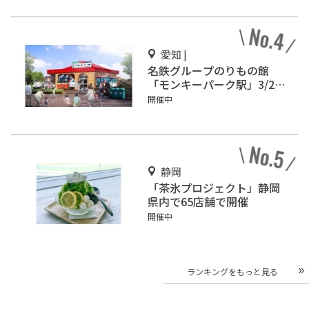
Noritake Gardenにオープ
ン！
愛知 |
名鉄グループのりもの館
「モンキーパーク駅」3/2オ
ープン
開催中
静岡
「茶氷プロジェクト」静岡
県内で65店舗で開催
開催中
ランキングをもっと見る