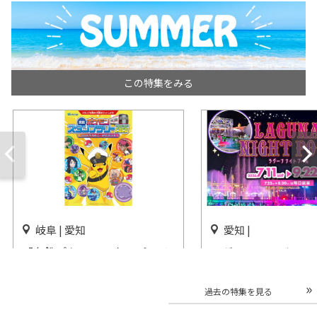
この特集をみる
岐阜 | 愛知
愛知 |
「名鉄ポケモンスタンプラリ
ラグーナテンボス・
ー2026」開催
アのナイトプール7/
ン！
開催中
過去の特集を見る
開催中