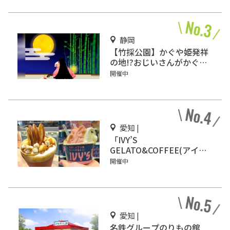
静岡
【竹採公園】かぐや姫発祥
の地!?おじいさんがかぐや
姫を見つけた場所を見に行
開催中
こう！
愛知 |
「IVY’S
GELATO&COFFEE(アイビ
ーズ ジェラート&コーヒ
開催中
ー)」イオンモール Nagoya
Noritake Gardenにオープ
ン！
愛知 |
名鉄グループのりもの館