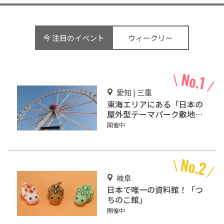
今 注目のイベント
ウィークリー
愛知 | 三重
東海エリアにある「日本の
屋外型テーマパーク敷地面
積ランキング」入りしてい
開催中
るテーマパーク！
岐阜
日本で唯一の資料館！「つ
ちのこ館」
開催中