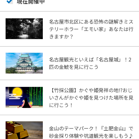
現在開催中
名古屋市北区にある恐怖の謎解きミス
テリーホラー「エモい家」あなたは行
きますか？
名古屋観光といえば「名古屋城」！2
匹の金鯱を見に行こう
【竹採公園】かぐや姫発祥の地!?おじ
いさんがかぐや姫を見つけた場所を見
に行こう！
金山のテーマパーク！『土肥金山』で
砂金採り体験や坑道観光を楽しもう♪