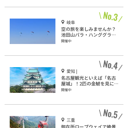
岐阜
空の旅を楽しみませんか？
池田山パラ・ハンググライ
ダー発進基地をご紹介！
開催中
愛知 |
名古屋観光といえば「名古
屋城」！2匹の金鯱を見に
行こう
開催中
三重
御在所ロープウェイで絶景