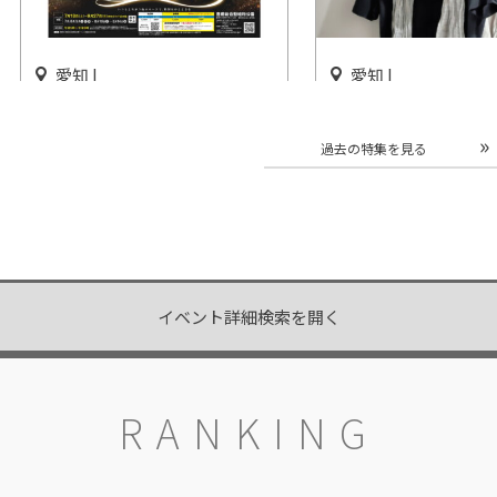
愛知 |
愛知 |
「のんほいパークナイト
「Kis-My-Ft2：The
ZOO」のんほいパークで開催
Couture」名古屋
過去の特集を見る
催
開催中
開催まであと16日
イベント詳細検索を開く
RANKING