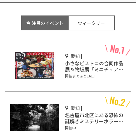
今 注目のイベント
ウィークリー
愛知 |
小さなビストロの合同作品
展＆物販展「ミニチュアビ
ストロの世界展 2026 in 名
開催まであと16日
古屋」開催
愛知 |
名古屋市北区にある恐怖の
謎解きミステリーホラー
「エモい家」あなたは行き
開催中
ますか？