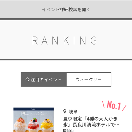
イベント詳細検索を開く
RANKING
今 注目のイベント
ウィークリー
岐阜
夏季限定「4種の大人かき
氷」長良川清流ホテルで販
売
開催中