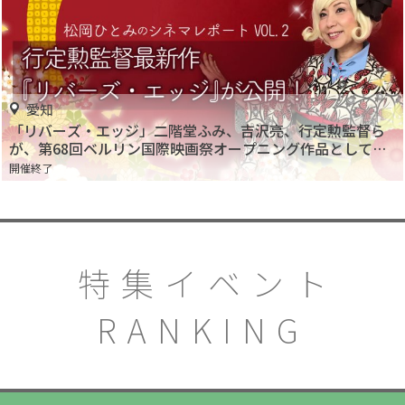
愛知
「リバーズ・エッジ」二階堂ふみ、吉沢亮、行定勲監督ら
が、第68回ベルリン国際映画祭オープニング作品としてレ
ッドカーペットに登場！
開催終了
特集イベント
RANKING