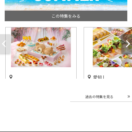
この特集をみる
愛知 |
「サマースイーツビュッフェ
ストリングスホテル
＆サマーアフタヌーンティ
「貸切 ビアホール
過去の特集を見る
ー」ヒルトン名古屋で開催
実施
開催中
開催中