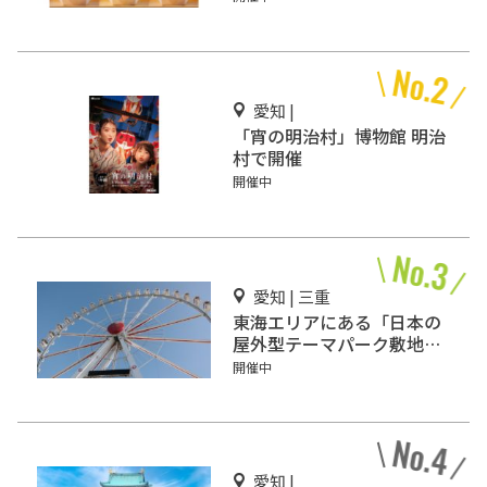
愛知 |
「宵の明治村」博物館 明治
村で開催
開催中
愛知 | 三重
東海エリアにある「日本の
屋外型テーマパーク敷地面
積ランキング」入りしてい
開催中
るテーマパーク！
愛知 |