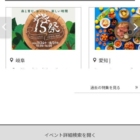
岐阜
愛知 |
「15祭～森と育む、おいし
ウィークエンドブッ
い、楽しい時間～」恵那 銀の
美食とともに巡る～
森で開催
ェア」名古屋東急ホ
過去の特集を見る
催
開催中
開催中
イベント詳細検索を開く