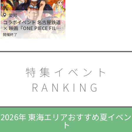
愛知
コラボイベント 名古屋鉄道
× 映画『ONE PIECE FILM
GOLD』「麦わらの一味の
開催終了
スタンプ」を集め、謎を解
け!!
特集イベント
RANKING
2026年 東海エリアおすすめ夏イベン
ト