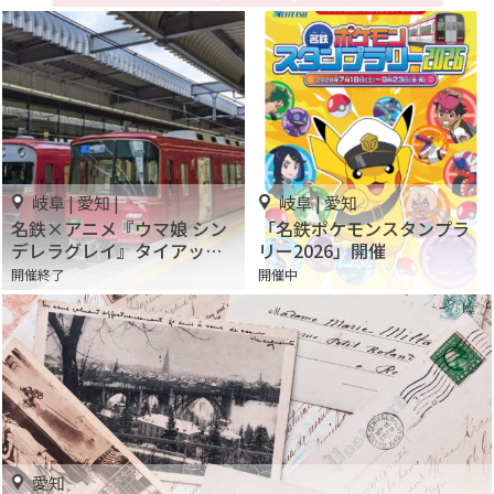
岐阜 | 愛知 |
岐阜 | 愛知
名鉄×アニメ『ウマ娘 シン
「名鉄ポケモンスタンプラ
デレラグレイ』タイアップ
リー2026」開催
企画「東海プロジェクト」
開催終了
開催中
開催
愛知