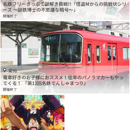
名鉄フリーきっぷで謎解き挑戦!!「怪盗Mからの挑戦状シリ
ーズ ～謎鉄博士の不思議な暗号～」
開催終了
愛知
電車好きのお子様におススメ！往年のパノラマカーもやっ
てくる！ 「第12回名鉄でんしゃまつり」
開催終了