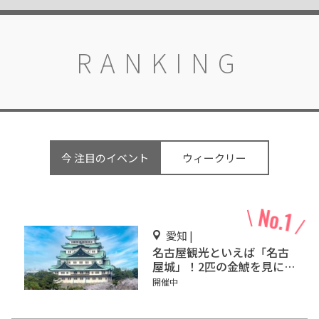
RANKING
今 注目のイベント
ウィークリー
愛知 |
名古屋観光といえば「名古
屋城」！2匹の金鯱を見に
行こう
開催中