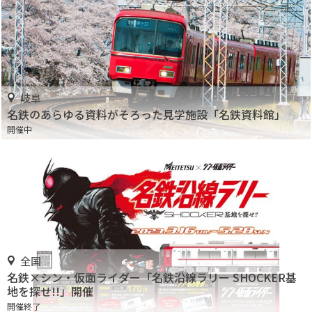
岐阜
名鉄のあらゆる資料がそろった見学施設「名鉄資料館」
開催中
全国
名鉄×シン・仮面ライダー「名鉄沿線ラリー SHOCKER基
地を探せ!!」開催
開催終了