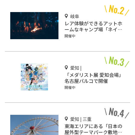
岐阜
レア体験ができるアットホ
ームなキャンプ場「ネイチ
ャーランドかみのほ」
開催中
愛知 |
「メダリスト展 愛知会場」
名古屋パルコで開催
開催中
愛知 | 三重
東海エリアにある「日本の
屋外型テーマパーク敷地面