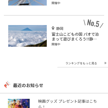
積ランキング」入りしてい
開催中
るテーマパーク！
静岡
富士山こどもの国 パオで泊
まって遊びまくろう!!静岡
の人気冒険王国!!
開催中
ランキングをもっと見る
最近のお知らせ
映画グッズ プレゼント記事はこち
ら！