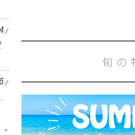
ポットなど徹底解説！
開催終了
愛知 |
カ
名古屋市北区にある恐
咲
怖の謎解きミステリー
ホラー「エモい家」あ
開催中
旬の
なたは行きますか？
愛知 | 三重
東海エリアにある「日
ヘ
本の屋外型テーマパー
紹
ク敷地面積ランキン
開催中
グ」入りしているテー
マパーク！