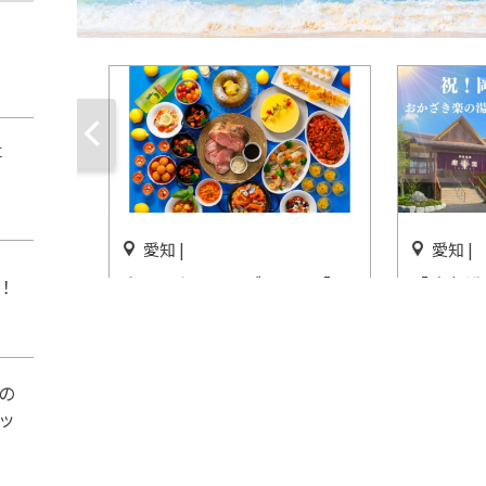
事
愛知 |
愛知 |
ウィークエンドブッフェ「～
「オカザ
！
美食とともに巡る～ 地中海フ
園露天風
ェア」名古屋東急ホテルで開
開催
催
開催終了
の
開催中
ッ