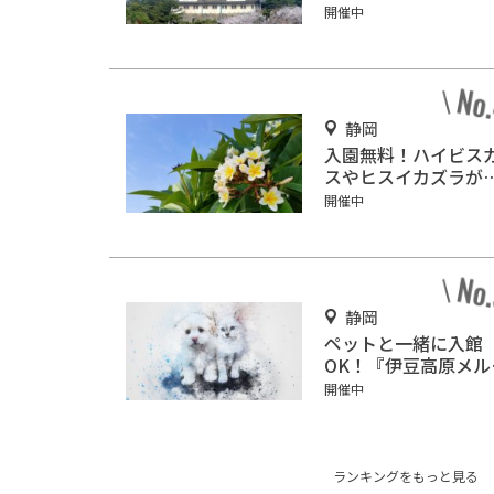
鯱を見に行こう
開催中
静岡
入園無料！ハイビス
スやヒスイカズラが
く『下賀茂熱帯植物
開催中
園』で南国気分♪
静岡
ペットと一緒に入館
OK！『伊豆高原メル
ンの森美術館』をご
開催中
介
ランキングをもっと見る