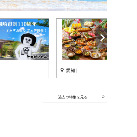
愛知 |
えもんフェア」大庭
「トロピカルサマーランチ＆
呂おかざき楽の湯で
ディナービュッフェ」ヒルト
ン名古屋で開催
過去の特集を見る
開催中