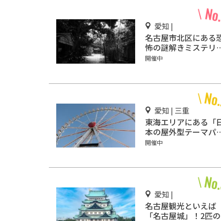
愛知 |
名古屋市北区にある
怖の謎解きミステリ
ホラー「エモい家」
開催中
なたは行きますか？
愛知 | 三重
東海エリアにある「
本の屋外型テーマパ
ク敷地面積ランキン
開催中
グ」入りしているテ
マパーク！
愛知 |
名古屋観光といえば
「名古屋城」！2匹の