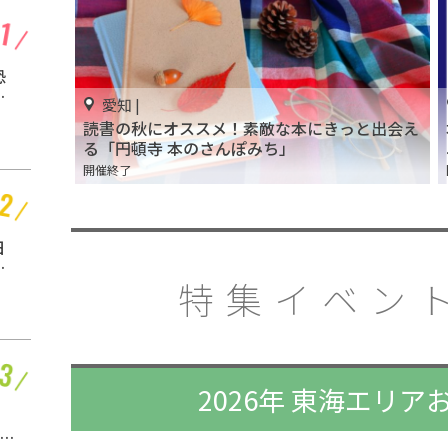
愛知 |
恐
「アートアクアリウム
ー
展 名古屋 2026」中日
愛知 |
あ
ビルで開催
開催中
読書の秋にオススメ！素敵な本にきっと出会え
る「円頓寺 本のさんぽみち」
開催終了
愛知 |
日
「のんほいパークナイ
ー
トZOO」のんほいパー
特集イベント
クで開催
開催中
ー
2026年 東海エリ
愛知 |
岡崎花火2019の最新情
金
報！アクセスや穴場ス